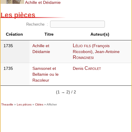
Achille et Déidamie
Les pièces
Recherche :
Création
Titre
Auteur(s)
Lélio fils
1735
Achille et
(François
Déidamie
Riccoboni)
,
Jean-Antoine
Romagnesi
Carolet
1735
Samsonet et
Denis
Bellamie ou le
Racoleur
(1 → 2) / 2
Theaville
»
Les pièces
»
Cibles
» Afficher