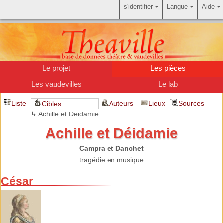
s'identifier
Langue
Aide
Le projet
Les pièces
Les vaudevilles
Le lab
Liste
Auteurs
Lieux
Sources
Cibles
↳ Achille et Déidamie
Achille et Déidamie
Campra et Danchet
tragédie en musique
César