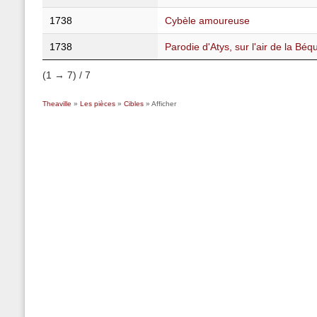
1738
Cybèle amoureuse
1738
Parodie d'Atys, sur l'air de la Béqu
(1 → 7) / 7
Theaville
»
Les pièces
»
Cibles
» Afficher