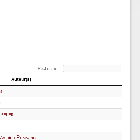
Recherche :
Auteur(s)
i)
u
uzelier
Romagnesi
-Antoine