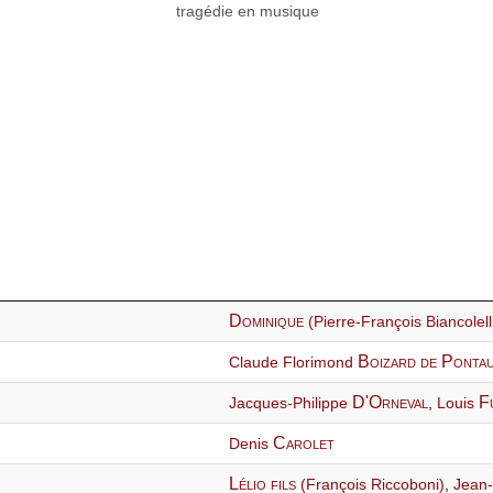
tragédie en musique
e
Dominique
(Pierre-François Biancolell
Boizard de Ponta
Claude Florimond
D'Orneval
F
Jacques-Philippe
,
Louis
Carolet
Denis
Lélio fils
(François Riccoboni)
,
Jean