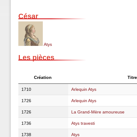
César
Atys
Les pièces
Création
Titr
1710
Arlequin Atys
1726
Arlequin Atys
1726
La Grand-Mère amoureuse
1736
Atys travesti
1738
Atys