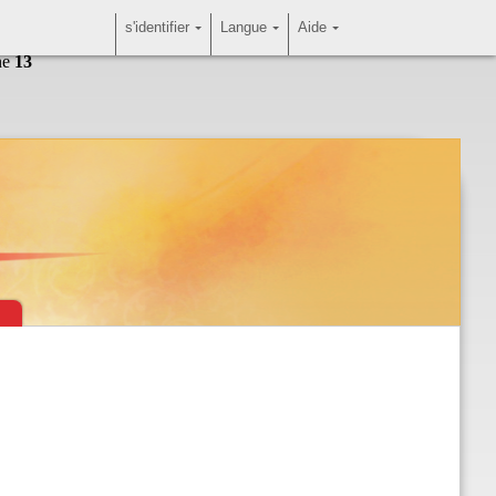
s'identifier
Langue
Aide
ne
13