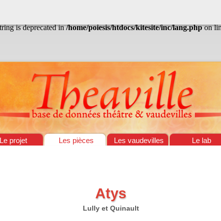
/home/poiesis/htdocs/kitesite/inc/lang.php
on line
13
string is deprecated in
/home/poiesis/htdocs/kitesite/inc/lang.php
on li
Le projet
Les pièces
Les vaudevilles
Le lab
Atys
Lully et Quinault