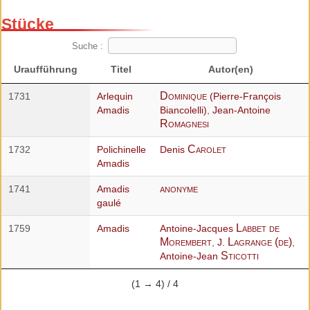
Stücke
Suche :
Uraufführung
Titel
Autor(en)
Dominique
1731
Arlequin
(Pierre-François
Amadis
Biancolelli)
,
Jean-Antoine
Romagnesi
Carolet
1732
Polichinelle
Denis
Amadis
anonyme
1741
Amadis
gaulé
Labbet de
1759
Amadis
Antoine-Jacques
Morembert
Lagrange (de)
,
J.
,
Sticotti
Antoine-Jean
(1 → 4) / 4