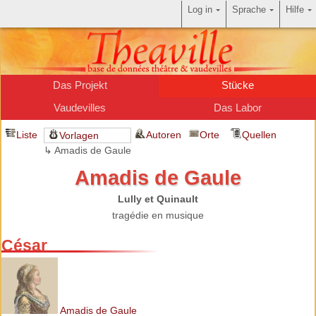
Log in
Sprache
Hilfe
Das Projekt
Stücke
Vaudevilles
Das Labor
Liste
Autoren
Orte
Quellen
Vorlagen
↳ Amadis de Gaule
Amadis de Gaule
Lully et Quinault
tragédie en musique
César
Amadis de Gaule