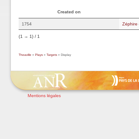
Created on
1754
Zéphire 
(1 → 1) / 1
Theaville
»
Plays
»
Targets
» Display
Mentions légales