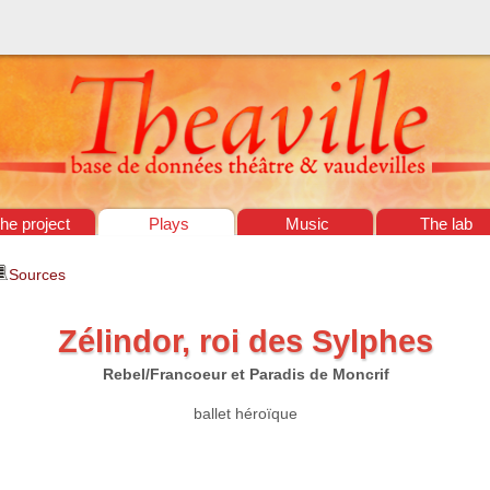
he project
Plays
Music
The lab
Sources
Zélindor, roi des Sylphes
Rebel/Francoeur et Paradis de Moncrif
ballet héroïque