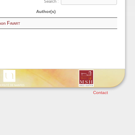
Search :
Author(s)
Favart
imon
Contact