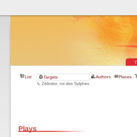
Théâtre & vaudevilles
T
List
Authors
Places
Targets
↳ Zélindor, roi des Sylphes
Plays