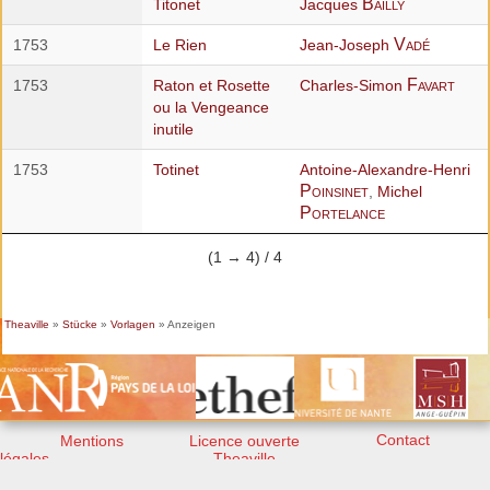
Bailly
Titonet
Jacques
Vadé
1753
Le Rien
Jean-Joseph
Favart
1753
Raton et Rosette
Charles-Simon
ou la Vengeance
inutile
1753
Totinet
Antoine-Alexandre-Henri
Poinsinet
,
Michel
Portelance
(1 → 4) / 4
Theaville
»
Stücke
»
Vorlagen
» Anzeigen
Contact
Mentions
Licence ouverte
légales
Theaville