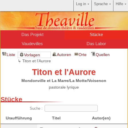
Log in
Sprache
Hilfe
Das Projekt
Stücke
Vaudevilles
Das Labor
Liste
Autoren
Orte
Quellen
Vorlagen
↳ Titon et l'Aurore
Titon et l'Aurore
Mondonville et La Marre/La Motte/Voisenon
pastorale lyrique
Stücke
Suche :
Uraufführung
Titel
Autor(en)