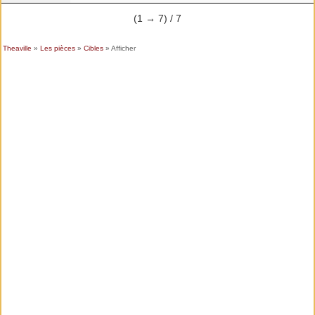
(1 → 7) / 7
Theaville
»
Les pièces
»
Cibles
» Afficher