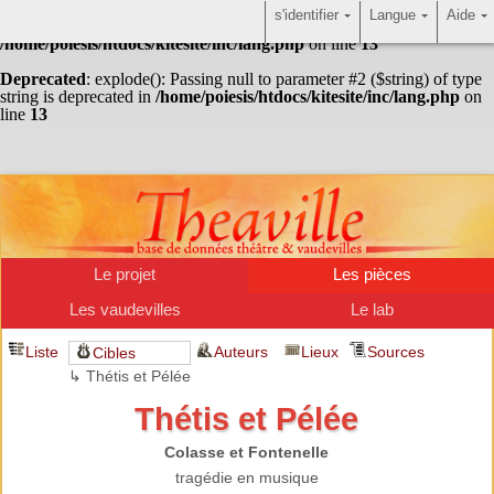
s'identifier
Langue
Aide
Warning
: Undefined array key "HTTP_ACCEPT_LANGUAGE" in
/home/poiesis/htdocs/kitesite/inc/lang.php
on line
13
Deprecated
: explode(): Passing null to parameter #2 ($string) of type
string is deprecated in
/home/poiesis/htdocs/kitesite/inc/lang.php
on
line
13
Le projet
Les pièces
Les vaudevilles
Le lab
Liste
Auteurs
Lieux
Sources
Cibles
↳ Thétis et Pélée
Thétis et Pélée
Colasse et Fontenelle
tragédie en musique