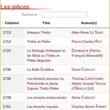
Les pièces
Recherche :
Création
Titre
Auteur(s)
Le Sage
1713
Arlequin Thétis
Alain-René
Roy
1714
Thétis et Pélée
Pierre-Charles
Dominique
1724
Le Mariage d'Arlequin et
(Pierre-
de Silvia ou Thétis et
François Biancolelli)
Pélée déguisés
Carolet
1736
La Belle Écaillère
Denis
Laffichard
1736
Les Amants peureux ou
Thomas
,
Valois
Polichinelle et dame
Adrien-Joseph
d'Orville (de)
Gigone Thétis Pélée
Carolet
1739
Les amants embarrassés
Denis
Favart
1751
Les Amants inquiets
Charles-Simon