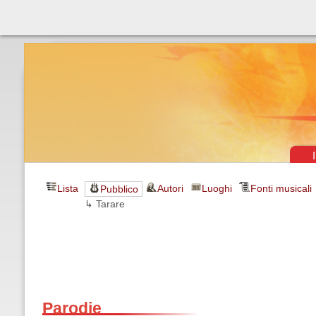
Théâtre & vaudevilles
Lista
Autori
Luoghi
Fonti musicali
Pubblico
↳ Tarare
Parodie