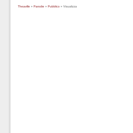
Theaville
»
Parodie
»
Pubblico
» Visualizza