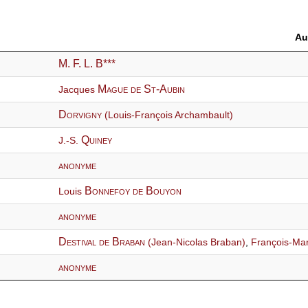
Au
M. F. L. B***
Mague de St-Aubin
Jacques
Dorvigny
(Louis-François Archambault)
Quiney
J.-S.
anonyme
Bonnefoy de Bouyon
Louis
anonyme
Destival de Braban
(Jean-Nicolas Braban)
,
François-Ma
anonyme