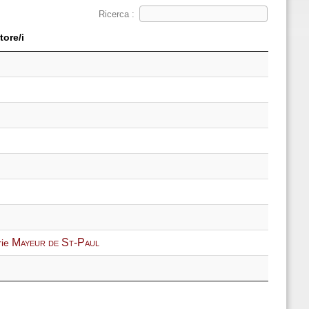
Ricerca :
tore/i
Mayeur de St-Paul
rie