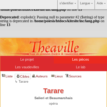
s'identifier
Langue
Aide
Warning
: Undefined array key "HTTP_ACCEPT_LANGUAGE" in
/home/poiesis/htdocs/kitesite/inc/lang.php
on line
13
Deprecated
: explode(): Passing null to parameter #2 ($string) of type
string is deprecated in
/home/poiesis/htdocs/kitesite/inc/lang.php
on
line
13
Le projet
Les pièces
Les vaudevilles
Le lab
Liste
Auteurs
Lieux
Sources
Cibles
↳ Tarare
Tarare
Salieri et Beaumarchais
opéra