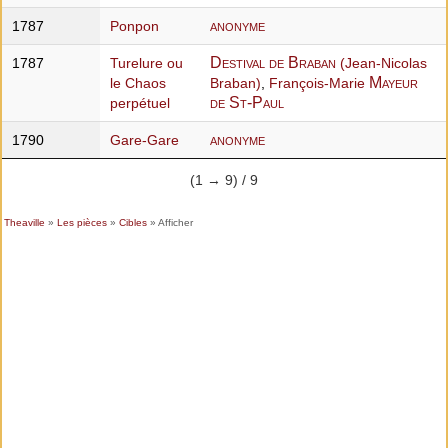
anonyme
1787
Ponpon
Destival de Braban
1787
Turelure ou
(Jean-Nicolas
Mayeur
le Chaos
Braban)
,
François-Marie
de St-Paul
perpétuel
anonyme
1790
Gare-Gare
(1 → 9) / 9
Theaville
»
Les pièces
»
Cibles
» Afficher