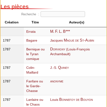
Les pièces
Recherche :
Création
Titre
Auteur(s)
M. F. L. B***
Errata
Mague de St-Aubin
1787
Bagare
Jacques
Dorvigny
1787
Bernique ou
(Louis-François
le Tyran
Archambault)
comique
Quiney
1787
Colin-
J.-S.
Maillard
anonyme
1787
Fanfare ou
le Garde-
Chasse
Bonnefoy de Bouyon
1787
Lanlaire ou
Louis
le Chaos