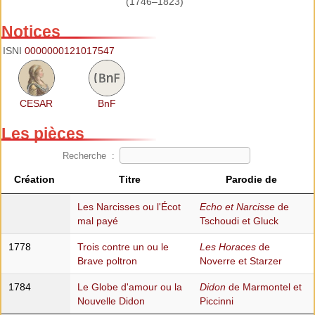
(1746–1823)
Notices
ISNI
0000000121017547
CESAR
BnF
Les pièces
Recherche :
Création
Titre
Parodie de
Les Narcisses ou l'Écot
Echo et Narcisse
de
mal payé
Tschoudi et Gluck
1778
Trois contre un ou le
Les Horaces
de
Brave poltron
Noverre et Starzer
1784
Le Globe d'amour ou la
Didon
de Marmontel et
Nouvelle Didon
Piccinni