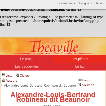
s'identifier
Langue
Aide
Warning
: Undefined array key "HTTP_ACCEPT_LANGUAGE" in
/home/poiesis/htdocs/kitesite/inc/lang.php
on line
13
Deprecated
: explode(): Passing null to parameter #2 ($string) of type
string is deprecated in
/home/poiesis/htdocs/kitesite/inc/lang.php
on
line
13
Le projet
Les pièces
Les vaudevilles
Le lab
Liste
Cibles
Lieux
Auteurs
Sources
↳ Alexandre-Louis-Bertrand Robineau dit Beaunoir
Alexandre-Louis-Bertrand
Robineau dit Beaunoir