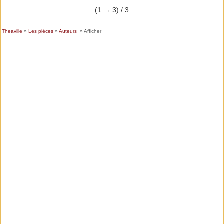
(1 → 3) / 3
Theaville
»
Les pièces
»
Auteurs
» Afficher