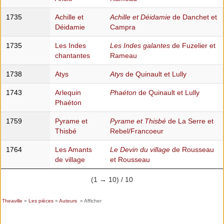
1735
Achille et
Achille et Déidamie
de Danchet et
Déidamie
Campra
1735
Les Indes
Les Indes galantes
de Fuzelier et
chantantes
Rameau
1738
Atys
Atys
de Quinault et Lully
1743
Arlequin
Phaéton
de Quinault et Lully
Phaéton
1759
Pyrame et
Pyrame et Thisbé
de La Serre et
Thisbé
Rebel/Francoeur
1764
Les Amants
Le Devin du village
de Rousseau
de village
et Rousseau
(1 → 10) / 10
Theaville
»
Les pièces
»
Auteurs
» Afficher