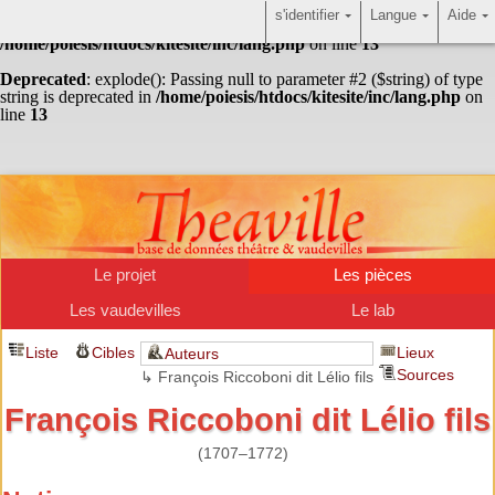
s'identifier
Langue
Aide
Warning
: Undefined array key "HTTP_ACCEPT_LANGUAGE" in
/home/poiesis/htdocs/kitesite/inc/lang.php
on line
13
Deprecated
: explode(): Passing null to parameter #2 ($string) of type
string is deprecated in
/home/poiesis/htdocs/kitesite/inc/lang.php
on
line
13
Le projet
Les pièces
Les vaudevilles
Le lab
Liste
Cibles
Lieux
Auteurs
Sources
↳ François Riccoboni dit Lélio fils
François Riccoboni dit Lélio fils
(1707–1772)