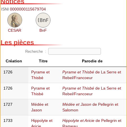
Notices
ISNI
0000000115679704
CESAR
BnF
Les pièces
Recherche :
Création
Titre
Parodie de
1726
Pyrame et
Pyrame et Thisbé
de La Serre et
Thisbé
Rebel/Francoeur
1726
Pyrame et
Pyrame et Thisbé
de La Serre et
Thisbé
Rebel/Francoeur
1727
Médée et
Médée et Jason
de Pellegrin et
Jason
Salomon
1733
Hippolyte et
Hippolyte et Aricie
de Pellegrin et
Aricie
Rameau