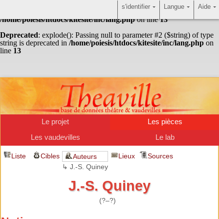
s'identifier
Langue
Aide
Warning
: Undefined array key "HTTP_ACCEPT_LANGUAGE" in
/home/poiesis/htdocs/kitesite/inc/lang.php
on line
13
Deprecated
: explode(): Passing null to parameter #2 ($string) of type
string is deprecated in
/home/poiesis/htdocs/kitesite/inc/lang.php
on
line
13
Le projet
Les pièces
Les vaudevilles
Le lab
Liste
Cibles
Lieux
Sources
Auteurs
↳ J.-S. Quiney
J.-S. Quiney
(?–?)