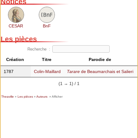
Notices
CESAR
BnF
Les pièces
Recherche :
Création
Titre
Parodie de
1787
Colin-Maillard
Tarare
de Beaumarchais et Salieri
(1 → 1) / 1
Theaville
»
Les pièces
»
Auteurs
» Afficher