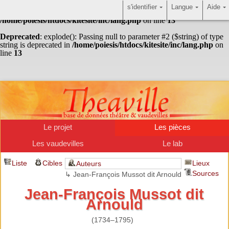
s'identifier
Langue
Aide
Warning
: Undefined array key "HTTP_ACCEPT_LANGUAGE" in
/home/poiesis/htdocs/kitesite/inc/lang.php
on line
13
Deprecated
: explode(): Passing null to parameter #2 ($string) of type
string is deprecated in
/home/poiesis/htdocs/kitesite/inc/lang.php
on
line
13
Le projet
Les pièces
Les vaudevilles
Le lab
Liste
Cibles
Lieux
Auteurs
Sources
↳ Jean-François Mussot dit Arnould
Jean-François Mussot dit
Arnould
(1734–1795)