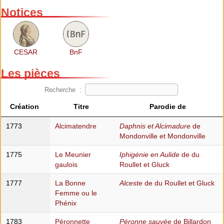
Notices
CESAR
BnF
Les pièces
Recherche :
Création
Titre
Parodie de
1773
Alcimatendre
Daphnis et Alcimadure
de
Mondonville et Mondonville
1775
Le Meunier
Iphigénie en Aulide
de du
gaulois
Roullet et Gluck
1777
La Bonne
Alceste
de du Roullet et Gluck
Femme ou le
Phénix
1783
Péronnette
Péronne sauvée
de Billardon