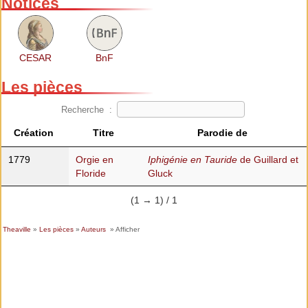
Notices
CESAR
BnF
Les pièces
Recherche :
Création
Titre
Parodie de
1779
Orgie en
Iphigénie en Tauride
de Guillard et
Floride
Gluck
(1 → 1) / 1
Theaville
»
Les pièces
»
Auteurs
» Afficher