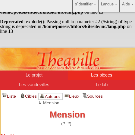
s'identifier
Langue
Aide
Warning
: Undefined array key "HTTP_ACCEPT_LANGUAGE" in
/home/poiesis/htdocs/kitesite/inc/lang.php
on line
13
Deprecated
: explode(): Passing null to parameter #2 ($string) of type
string is deprecated in
/home/poiesis/htdocs/kitesite/inc/lang.php
on
line
13
Le projet
Les pièces
Les vaudevilles
Le lab
Liste
Cibles
Lieux
Sources
Auteurs
↳ Mension
Mension
(?–?)