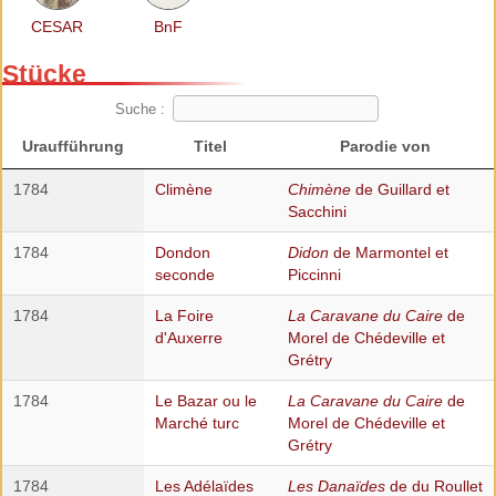
CESAR
BnF
Stücke
Suche :
Uraufführung
Titel
Parodie von
1784
Climène
Chimène
de Guillard et
Sacchini
1784
Dondon
Didon
de Marmontel et
seconde
Piccinni
1784
La Foire
La Caravane du Caire
de
d'Auxerre
Morel de Chédeville et
Grétry
1784
Le Bazar ou le
La Caravane du Caire
de
Marché turc
Morel de Chédeville et
Grétry
1784
Les Adélaïdes
Les Danaïdes
de du Roullet