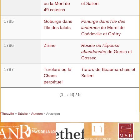
ou la Mort de
et Salieri
49 cousins
1785
Goburge dans
Panurge dans l'île des
l'île des falots
lanternes
de Morel de
Chédeville et Grétry
1786
Zizine
Rosine ou l'Épouse
abandonnée
de Gersin et
Gossec
1787
Turelure ou le
Tarare
de Beaumarchais et
Chaos
Salieri
perpétuel
(1 → 8) / 8
Theaville
»
Stücke
»
Autoren
» Anzeigen