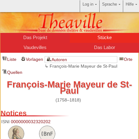
Log in
Sprache
Hilfe
Das Projekt
Stücke
Vaudevilles
Das Labor
Liste
Vorlagen
Orte
Autoren
↳ François-Marie Mayeur de St-Paul
Quellen
François-Marie Mayeur de St-
Paul
(1758–1818)
Notices
ISNI
0000000032320202