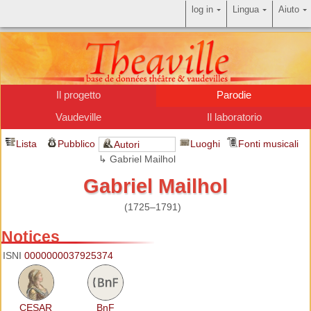
log in
Lingua
Aiuto
Il progetto
Parodie
Vaudeville
Il laboratorio
Lista
Pubblico
Luoghi
Fonti musicali
Autori
↳ Gabriel Mailhol
Gabriel Mailhol
(1725–1791)
Notices
ISNI
0000000037925374
CESAR
BnF