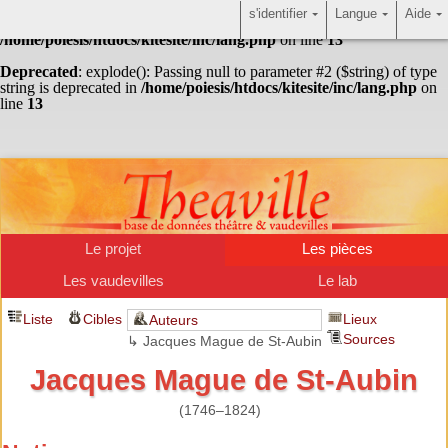
s'identifier
Langue
Aide
Warning
: Undefined array key "HTTP_ACCEPT_LANGUAGE" in
/home/poiesis/htdocs/kitesite/inc/lang.php
on line
13
Deprecated
: explode(): Passing null to parameter #2 ($string) of type
string is deprecated in
/home/poiesis/htdocs/kitesite/inc/lang.php
on
line
13
Le projet
Les pièces
Les vaudevilles
Le lab
Liste
Cibles
Lieux
Auteurs
Sources
↳ Jacques Mague de St-Aubin
Jacques Mague de St-Aubin
(1746–1824)