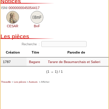
Notices
ISNI
0000000045054417
CESAR
BnF
Les pièces
Recherche :
Création
Titre
Parodie de
1787
Bagare
Tarare
de Beaumarchais et Salieri
(1 → 1) / 1
Theaville
»
Les pièces
»
Auteurs
» Afficher