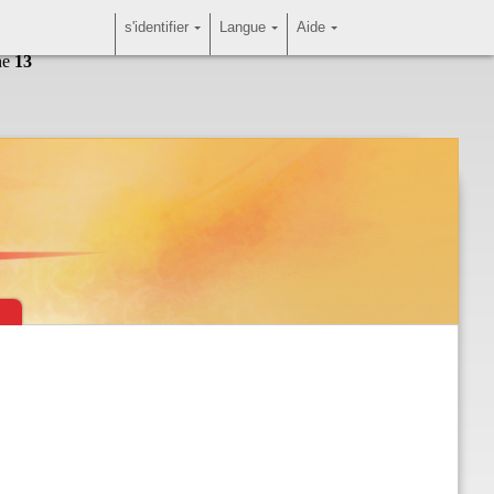
s'identifier
Langue
Aide
ne
13