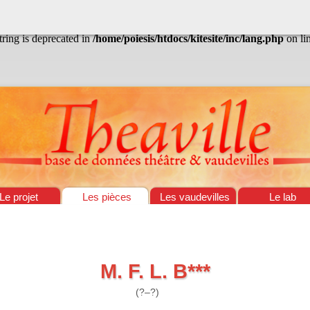
/home/poiesis/htdocs/kitesite/inc/lang.php
on line
13
string is deprecated in
/home/poiesis/htdocs/kitesite/inc/lang.php
on li
Le projet
Les pièces
Les vaudevilles
Le lab
M. F. L. B***
(?–?)