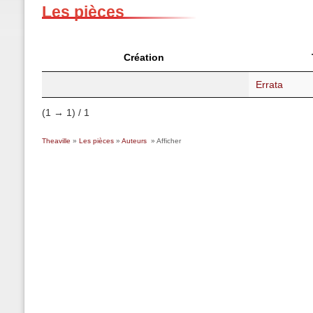
Les pièces
Création
Errata
(1 → 1) / 1
Theaville
»
Les pièces
»
Auteurs
» Afficher