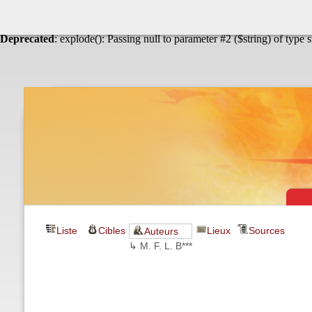
Warning
: Undefined array key "HTTP_ACCEPT_LANGUAGE" in
Théâtre & vaudevilles
Deprecated
: explode(): Passing null to parameter #2 ($string) of type 
Liste
Cibles
Lieux
Sources
Auteurs
↳ M. F. L. B***