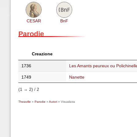
CESAR
BnF
Parodie
Creazione
1736
Les Amants peureux ou Polichinell
1749
Nanette
(1 → 2) / 2
Theaville
»
Parodie
»
Autori
» Visualizza