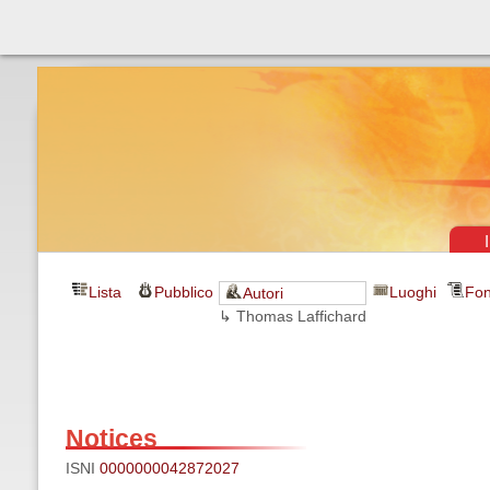
Théâtre & vaudevilles
Lista
Pubblico
Luoghi
Fon
Autori
↳ Thomas Laffichard
Notices
ISNI
0000000042872027