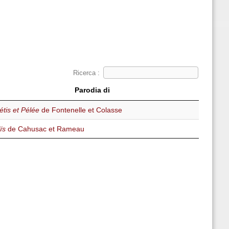
Ricerca :
Parodia di
étis et Pélée
de Fontenelle et Colasse
ïs
de Cahusac et Rameau