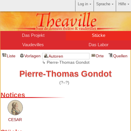
Log in
Sprache
Hilfe
Das Projekt
Stücke
Vaudevilles
Das Labor
Liste
Vorlagen
Orte
Quellen
Autoren
↳ Pierre-Thomas Gondot
Pierre-Thomas Gondot
(?–?)
Notices
CESAR