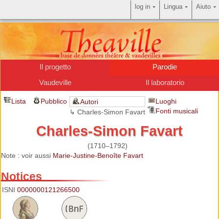
log in
Lingua
Aiuto
Il progetto
Parodie
Vaudeville
Il laboratorio
Lista
Pubblico
Luoghi
Autori
Fonti musicali
↳ Charles-Simon Favart
Charles-Simon Favart
(1710–1792)
Note : voir aussi
Marie-Justine-Benoîte Favart
Notices
ISNI
0000000121266500