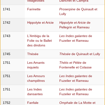
villageoises
Danchet et Campra
1741
Farinette
Proserpine
de Quinault et
Lully
1742
Hippolyte et Aricie
Hippolyte et Aricie
de
Pellegrin et Rameau
1743
L'Ambigu de la
Les Indes galantes
de
Folie ou le Ballet
Fuzelier et Rameau
des dindons
1745
Thésée
Thésée
de Quinault et Lully
1751
Les Amants
Thétis et Pélée
de
inquiets
Fontenelle et Colasse
1751
Les Amours
Les Indes galantes
de
champêtres
Fuzelier et Rameau
1751
Les Indes
Les Indes galantes
de
dansantes
Fuzelier et Rameau
1752
Fanfale
Omphale
de La Motte et