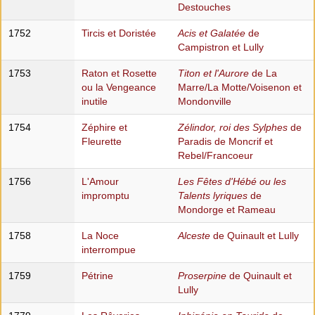
Destouches
1752
Tircis et Doristée
Acis et Galatée
de
Campistron et Lully
1753
Raton et Rosette
Titon et l'Aurore
de La
ou la Vengeance
Marre/La Motte/Voisenon et
inutile
Mondonville
1754
Zéphire et
Zélindor, roi des Sylphes
de
Fleurette
Paradis de Moncrif et
Rebel/Francoeur
1756
L'Amour
Les Fêtes d'Hébé ou les
impromptu
Talents lyriques
de
Mondorge et Rameau
1758
La Noce
Alceste
de Quinault et Lully
interrompue
1759
Pétrine
Proserpine
de Quinault et
Lully