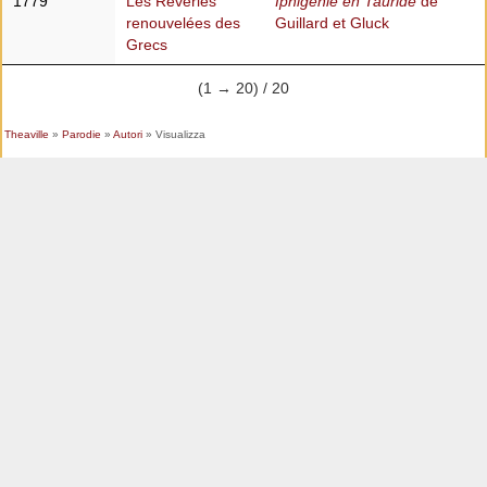
1779
Les Rêveries
Iphigénie en Tauride
de
renouvelées des
Guillard et Gluck
Grecs
(1 → 20) / 20
Theaville
»
Parodie
»
Autori
» Visualizza
Mentions
Licence ouverte
Contact
légales
Theaville