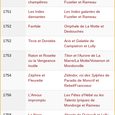
champêtres
Fuzelier et Rameau
1751
Les Indes
Les Indes galantes
de
dansantes
Fuzelier et Rameau
1752
Fanfale
Omphale
de La Motte et
Destouches
1752
Tircis et Doristée
Acis et Galatée
de
Campistron et Lully
1753
Raton et Rosette
Titon et l'Aurore
de La
ou la Vengeance
Marre/La Motte/Voisenon et
inutile
Mondonville
1754
Zéphire et
Zélindor, roi des Sylphes
de
Fleurette
Paradis de Moncrif et
Rebel/Francoeur
1756
L'Amour
Les Fêtes d'Hébé ou les
impromptu
Talents lyriques
de
Mondorge et Rameau
1758
La Noce
Alceste
de Quinault et Lully