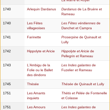
La Marre et Royer
1740
Arlequin Dardanus
Dardanus
de La Bruère et
Rameau
1740
Les Fêtes
Les Fêtes vénitiennes
de
villageoises
Danchet et Campra
1741
Farinette
Proserpine
de Quinault et
Lully
1742
Hippolyte et Aricie
Hippolyte et Aricie
de
Pellegrin et Rameau
1743
L'Ambigu de la
Les Indes galantes
de
Folie ou le Ballet
Fuzelier et Rameau
des dindons
1745
Thésée
Thésée
de Quinault et Lully
1751
Les Amants
Thétis et Pélée
de Fontenelle
inquiets
et Colasse
1751
Les Amours
Les Indes galantes
de