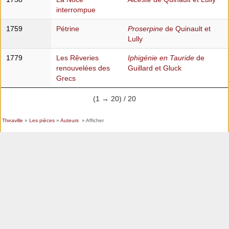
interrompue
1759
Pétrine
Proserpine
de Quinault et
Lully
1779
Les Rêveries
Iphigénie en Tauride
de
renouvelées des
Guillard et Gluck
Grecs
(1 → 20) / 20
Theaville
»
Les pièces
»
Auteurs
» Afficher