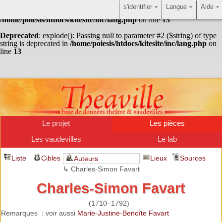
s'identifier
Langue
Aide
Warning
: Undefined array key "HTTP_ACCEPT_LANGUAGE" in
/home/poiesis/htdocs/kitesite/inc/lang.php
on line
13
Deprecated
: explode(): Passing null to parameter #2 ($string) of type
string is deprecated in
/home/poiesis/htdocs/kitesite/inc/lang.php
on
line
13
Le projet
Les pièces
Les vaudevilles
Le lab
Liste
Cibles
Lieux
Sources
Auteurs
↳ Charles-Simon Favart
Charles-Simon Favart
(1710–1792)
Remarques : voir aussi
Marie-Justine-Benoîte Favart