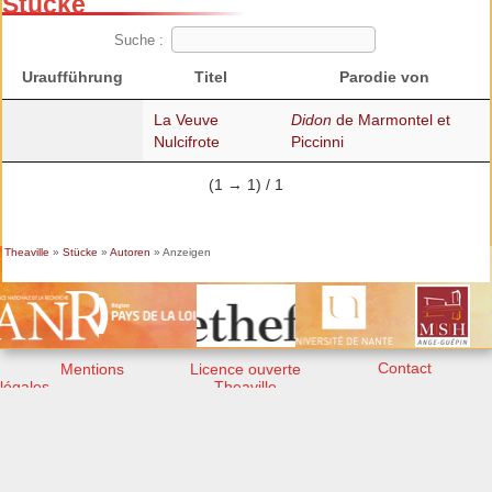
Stücke
Suche :
Uraufführung
Titel
Parodie von
La Veuve
Didon
de Marmontel et
Nulcifrote
Piccinni
(1 → 1) / 1
Theaville
»
Stücke
»
Autoren
» Anzeigen
Contact
Mentions
Licence ouverte
légales
Theaville