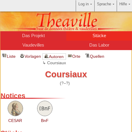
Log in
Sprache
Hilfe
Das Projekt
Stücke
Vaudevilles
Das Labor
Liste
Vorlagen
Orte
Quellen
Autoren
↳ Coursiaux
Coursiaux
(?–?)
Notices
CESAR
BnF