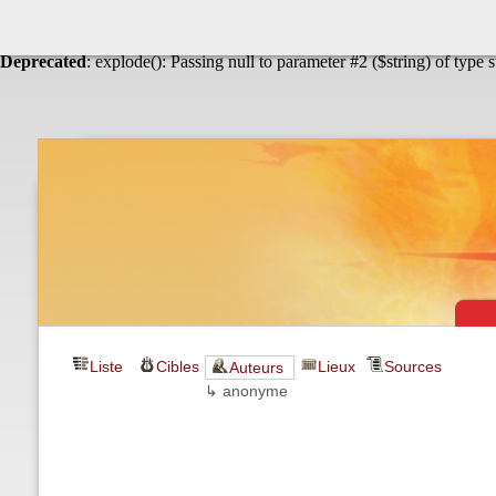
Warning
: Undefined array key "HTTP_ACCEPT_LANGUAGE" in
Théâtre & vaudevilles
Deprecated
: explode(): Passing null to parameter #2 ($string) of type 
Liste
Cibles
Lieux
Sources
Auteurs
↳ anonyme