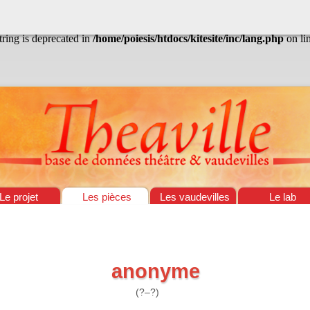
/home/poiesis/htdocs/kitesite/inc/lang.php
on line
13
string is deprecated in
/home/poiesis/htdocs/kitesite/inc/lang.php
on li
Le projet
Les pièces
Les vaudevilles
Le lab
anonyme
(?–?)