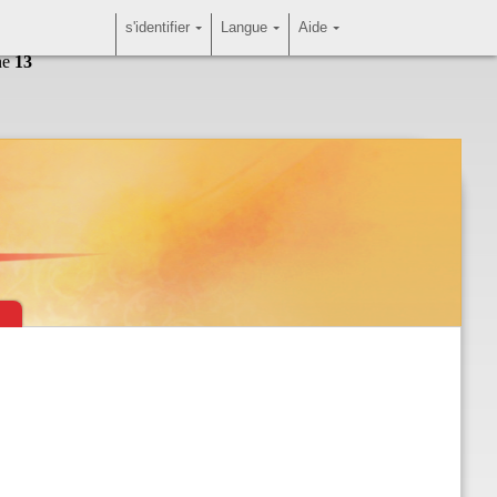
s'identifier
Langue
Aide
ne
13