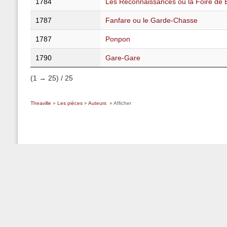
1784
Les Reconnaissances ou la Foire de 
1787
Fanfare ou le Garde-Chasse
1787
Ponpon
1790
Gare-Gare
(1 → 25) / 25
Theaville
»
Les pièces
»
Auteurs
» Afficher