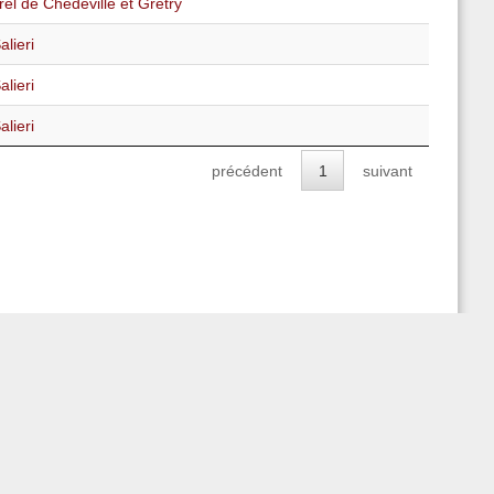
el de Chédeville et Grétry
lieri
lieri
lieri
précédent
1
suivant