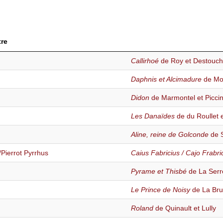
tre
Callirhoé
de Roy et Destouc
Daphnis et Alcimadure
de Mon
Didon
de Marmontel et Piccin
Les Danaïdes
de du Roullet e
Aline, reine de Golconde
de 
/Pierrot Pyrrhus
Caius Fabricius / Cajo Frabri
Pyrame et Thisbé
de La Serr
Le Prince de Noisy
de La Bru
Roland
de Quinault et Lully