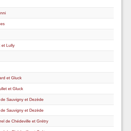
inni
hes
 et Lully
ard et Gluck
llet et Gluck
n de Sauvigny et Dezède
n de Sauvigny et Dezède
el de Chédeville et Grétry