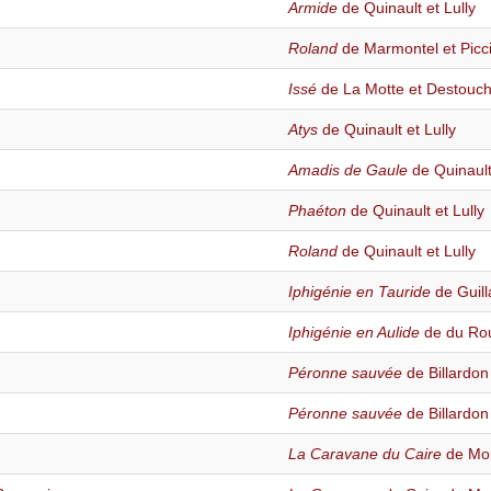
Armide
de Quinault et Lully
Roland
de Marmontel et Picc
Issé
de La Motte et Destouc
Atys
de Quinault et Lully
Amadis de Gaule
de Quinault
Phaéton
de Quinault et Lully
Roland
de Quinault et Lully
Iphigénie en Tauride
de Guill
Iphigénie en Aulide
de du Rou
Péronne sauvée
de Billardo
Péronne sauvée
de Billardo
La Caravane du Caire
de Mor