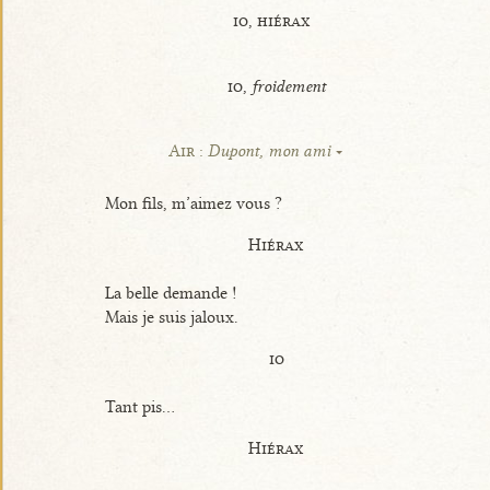
io, hiérax
io,
froidement
Air :
Dupont, mon ami
Mon fils, m’aimez vous ?
Hiérax
La belle demande !
Mais je suis jaloux.
io
Tant pis...
Hiérax