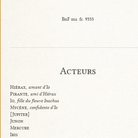
BnF ms. fr. 9333
Acteurs
Hiérax,
amant d’Io
Pirante,
ami d’Hiérax
Io,
fille du fleuve Inachus
Mycène,
confidente d’Io
[Jupiter]
Junon
Mercure
Iris