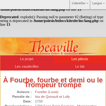
s'identifier
Langue
Warning
: Undefined array key "HTTP_ACCEPT_LANGUAGE" in
/home/poiesis/htdocs/kitesite/inc/lang.php
on line
13
Deprecated
: explode(): Passing null to parameter #2 ($string) of type
string is deprecated in
/home/poiesis/htdocs/kitesite/inc/lang.php
on
line
13
Le projet
Les pièces
Les vaudevilles
Le lab
À Fourbe, fourbe et demi ou le
Trompeur trompé
Auteurs :
Fuzelier (Louis)
Parodie de :
Isis de Quinault et Lully
Date:
1733