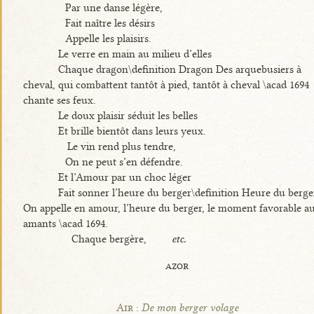
Par une danse légère,
Fait naître les désirs
Appelle les plaisirs.
Le verre en main au milieu d’elles
Chaque dragon\definition Dragon Des arquebusiers à
cheval, qui combattent tantôt à pied, tantôt à cheval \acad 1694
chante ses feux.
Le doux plaisir séduit les belles
Et brille bientôt dans leurs yeux.
Le vin rend plus tendre,
On ne peut s’en défendre.
Et l’Amour par un choc léger
Fait sonner l’heure du berger\definition Heure du berge
On appelle en amour, l’heure du berger, le moment favorable a
amants \acad 1694.
Chaque bergère,
etc.
azor
Air :
De mon berger volage