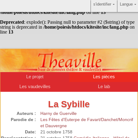
s'identifier
Langue
Warning
: Undefined array key "HTTP_ACCEPT_LANGUAGE" in
/home/poiesis/htdocs/kitesite/inc/lang.php
on line
13
Deprecated
: explode(): Passing null to parameter #2 ($string) of type
string is deprecated in
/home/poiesis/htdocs/kitesite/inc/lang.php
on
line
13
Le projet
Les pièces
Les vaudevilles
Le lab
La Sybille
Auteurs :
Harny de Guerville
Parodie de :
Les Fêtes d'Euterpe de Favart/Danchet/Moncrif
et Dauvergne
Date:
21 octobre 1758