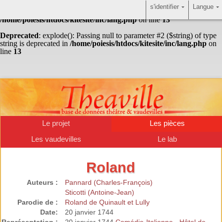
s'identifier
Langue
Warning
: Undefined array key "HTTP_ACCEPT_LANGUAGE" in
/home/poiesis/htdocs/kitesite/inc/lang.php
on line
13
Deprecated
: explode(): Passing null to parameter #2 ($string) of type
string is deprecated in
/home/poiesis/htdocs/kitesite/inc/lang.php
on
line
13
Le projet
Les pièces
Les vaudevilles
Le lab
Roland
Auteurs :
Pannard (Charles-François)
Sticotti (Antoine-Jean)
Parodie de :
Roland de Quinault et Lully
Date:
20 janvier 1744