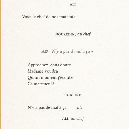
ali
Voici le chef de nos matelots.
nourédin,
au chef
Air :
N’y a pas d’mal à ça
Approchez. Sans doute
Madame voudra
Qu’un moment j’écoute
Ce marinier-là.
la reine
N’y a pas de mal à ça.
bis
ali,
au chef