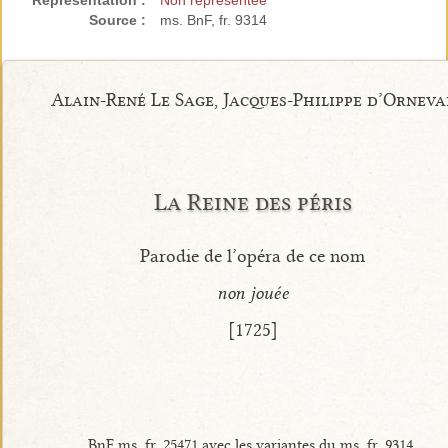
Représentation :
Non représentée
Source :
ms. BnF, fr. 9314
Alain-René Le Sage, Jacques-Philippe d’Orneva
La Reine des péris
Parodie de l’opéra de ce nom
non jouée
[1725]
BnF ms. fr. 25471 avec les variantes du ms. fr. 9314.