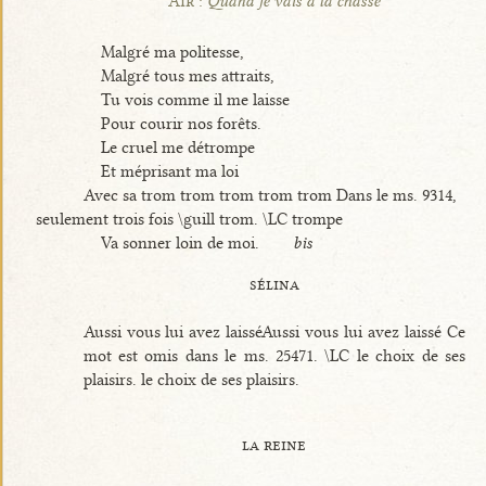
Air :
Quand je vais à la chasse
Malgré ma politesse,
Malgré tous mes attraits,
Tu vois comme il me laisse
Pour courir nos forêts.
Le cruel me détrompe
Et méprisant ma loi
Avec sa trom trom trom trom trom Dans le ms. 9314,
seulement trois fois \guill trom. \LC trompe
Va sonner loin de moi.
bis
sélina
Aussi vous lui avez laisséAussi vous lui avez laissé Ce
mot est omis dans le ms. 25471. \LC le choix de ses
plaisirs. le choix de ses plaisirs.
la reine