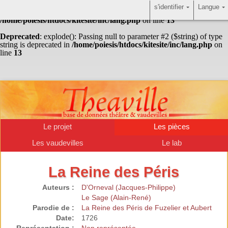
s'identifier
Langue
Warning
: Undefined array key "HTTP_ACCEPT_LANGUAGE" in
/home/poiesis/htdocs/kitesite/inc/lang.php
on line
13
Deprecated
: explode(): Passing null to parameter #2 ($string) of type
string is deprecated in
/home/poiesis/htdocs/kitesite/inc/lang.php
on
line
13
Le projet
Les pièces
Les vaudevilles
Le lab
La Reine des Péris
Auteurs :
D'Orneval (Jacques-Philippe)
Le Sage (Alain-René)
Parodie de :
La Reine des Péris de Fuzelier et Aubert
Date:
1726