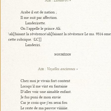
Air :
Landeriri
Arabe il est de nation ;
Il me suit par affection.
Landerirette.
On l’appelle le prince Ali.
\ali[faisant la révérence\ali[faisant la révérence Le ms. 9314 ome
cette rubrique. \LC]]
Landeriri.
nourédin
Air :
Voyelles anciennes
Chez moi je vivais fort content
Lorsqu’il me vint en fantaisie
D’aller voir une aimable enfant.
Je fus puni de mon envie
Car je crois que j’en serai fou
Le reste de ma pauvre viiiiiiie.