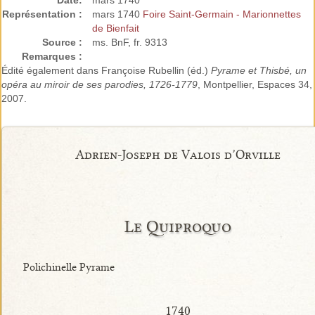
Date:
mars 1740
Représentation :
mars 1740
Foire Saint-Germain - Marionnettes
de Bienfait
Source :
ms. BnF, fr. 9313
Remarques :
Édité également dans Françoise Rubellin (éd.)
Pyrame et Thisbé, un
opéra au miroir de ses parodies, 1726-1779
, Montpellier, Espaces 34,
2007.
Adrien-Joseph de Valois d’Orville
Le Quiproquo
Polichinelle Pyrame
1740