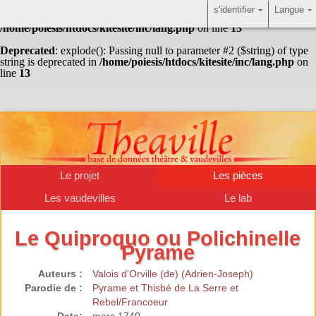
s'identifier
Langue
Warning
: Undefined array key "HTTP_ACCEPT_LANGUAGE" in
/home/poiesis/htdocs/kitesite/inc/lang.php
on line
13
Deprecated
: explode(): Passing null to parameter #2 ($string) of type
string is deprecated in
/home/poiesis/htdocs/kitesite/inc/lang.php
on
line
13
Le projet
Les pièces
Les vaudevilles
Le lab
Le Quiproquo ou Polichinelle
Pyrame
Auteurs :
Valois d'Orville (de) (Adrien-Joseph)
Parodie de :
Pyrame et Thisbé de La Serre et
Rebel/Francoeur