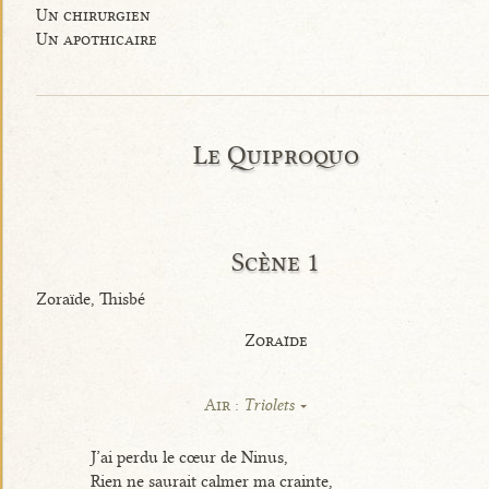
Un chirurgien
Un apothicaire
Le Quiproquo
Scène 1
Zoraïde, Thisbé
Zoraïde
Air :
Triolets
J’ai perdu le cœur de Ninus,
Rien ne saurait calmer ma crainte,