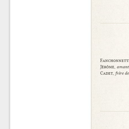
Fanchonnette
Jérôme,
amant 
Cadet,
frère d