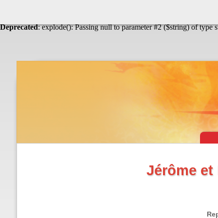
Warning
: Undefined array key "HTTP_ACCEPT_LANGUAGE" in
Théâtre & vaudevilles
Deprecated
: explode(): Passing null to parameter #2 ($string) of type 
Jérôme et 
Rep