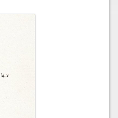
mique
5