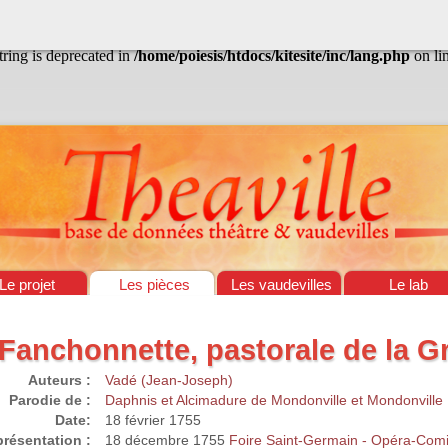
/home/poiesis/htdocs/kitesite/inc/lang.php
on line
13
string is deprecated in
/home/poiesis/htdocs/kitesite/inc/lang.php
on li
Le projet
Les pièces
Les vaudevilles
Le lab
Fanchonnette, pastorale de la Gr
Auteurs :
Vadé (Jean-Joseph)
Parodie de :
Daphnis et Alcimadure de Mondonville et Mondonville
Date:
18 février 1755
résentation :
18 décembre 1755
Foire Saint-Germain - Opéra-Com