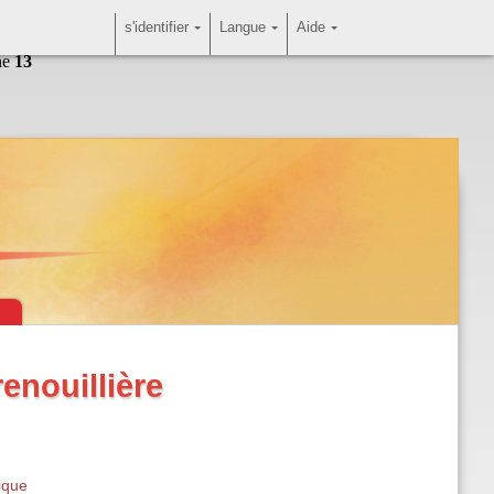
s'identifier
Langue
Aide
ne
13
enouillière
ique