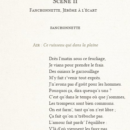
Scène ii
Fanchonnette, Jérôme à l’écart
fanchonnette
Air :
Ce ruisseau qui dans la plaine
Drès l’matin sous ce feurliage,
Je vians pour prendre le frais.
Des oisiaux le garzouillage
M’y fait r’venir tout exprès.
J’n’avons pas d’goût pour les hommes.
Pourquoi ça, dira queuqu’s uns ?
C’est qu’dans le temps où que j’sommes,
Les trompeux sont bien communs.
On est farm’, tant qu’on z’est libre ;
Ça fait qu’on n’trébuche pas.
L’amour fait pardr’ l’équilibre :
V’là d’où viennent les faux-pas.