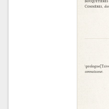
Bouquetières
Commères,
dan
\prologue[Triv
connaisseur.