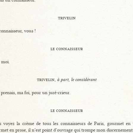
trivelin
onnaisseur, vous !
le connaisseur
 moi.
trivelin,
à part, le considérant
e prenais, ma foi, pour un juré-crieur.
le connaisseur
s voyez la crème de tous les connaisseurs de Paris, gourmet en 
met en prose, il n’est point d’ouvrage qui trompe mon discernement