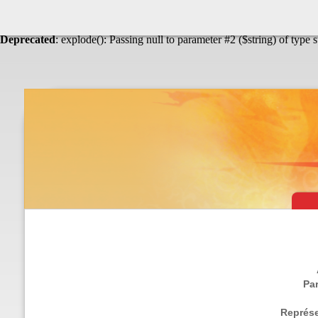
Warning
: Undefined array key "HTTP_ACCEPT_LANGUAGE" in
Théâtre & vaudevilles
Deprecated
: explode(): Passing null to parameter #2 ($string) of type 
Par
Représe