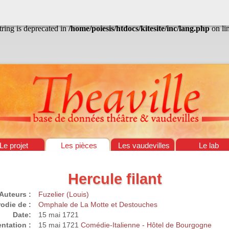
/home/poiesis/htdocs/kitesite/inc/lang.php
on line
13
string is deprecated in
/home/poiesis/htdocs/kitesite/inc/lang.php
on li
Le projet
Les pièces
Les vaudevilles
Le lab
Hercule filant
Auteurs :
Fuzelier (Louis)
odie de :
Omphale de La Motte et Destouches
Date:
15 mai 1721
ntation :
15 mai 1721
Comédie-Italienne - Hôtel de Bourgogne