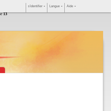
s'identifier
Langue
Aide
ne
13