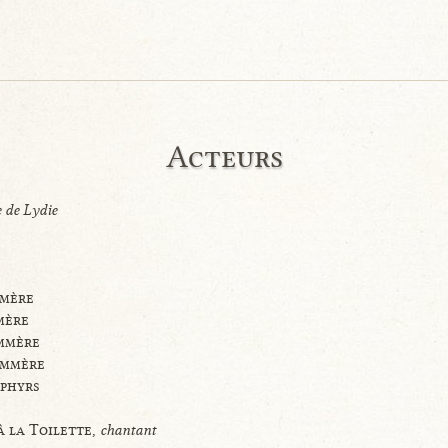
Acteurs
e de Lydie
mmère
mère
mmère
ommère
phyrs
 la Toilette,
chantant