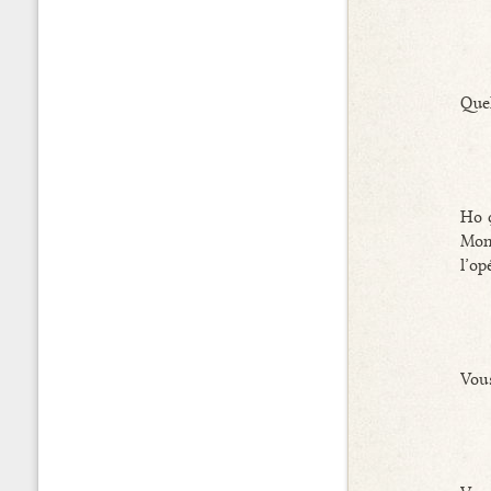
Quel
Ho ç
Mons
l’op
Vous