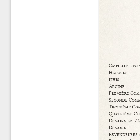
Omphale,
rein
Hercule
Iphis
Argine
Première Co
Seconde Com
Troisième Co
Quatrième C
Démons en Zé
Démons
Revendeuses à