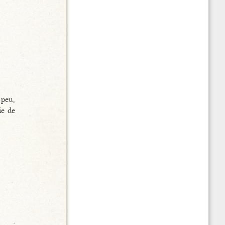
 peu,
ie de