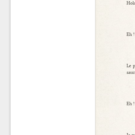
Hola
Eh !
Le p
saur
Eh !
Je s