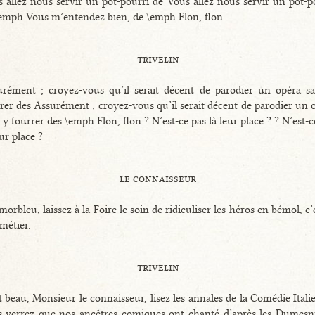
 allez nous servir un pot-pourri de Vous allez nous servir un pot-p
emph Vous m’entendez bien, de \emph Flon, flon......
trivelin
rément ; croyez-vous qu’il serait décent de parodier un opéra s
rer des Assurément ; croyez-vous qu’il serait décent de parodier un 
 y fourrer des \emph Flon, flon ? N’est-ce pas là leur place ? ? N’est-c
eur place ?
le connaisseur
morbleu, laissez à la Foire le soin de ridiculiser les héros en bémol, c’e
métier.
trivelin
 beau, Monsieur le connaisseur, lisez les annales de la Comédie Itali
 verrez que nos ancêtres comiques ont chanté d’après les Dumesni