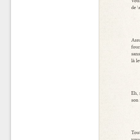
Vous
de \
Assu
four
sans
là l
Eh, 
son 
Tout
vous