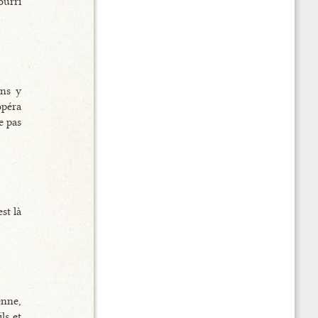
ourri
ans y
opéra
e pas
st là
enne,
ls et