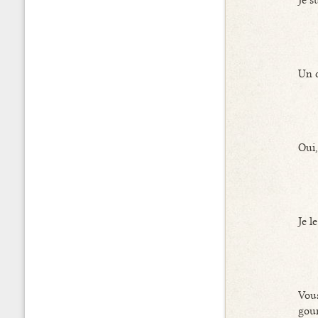
Un c
Oui,
Je l
Vou
gour