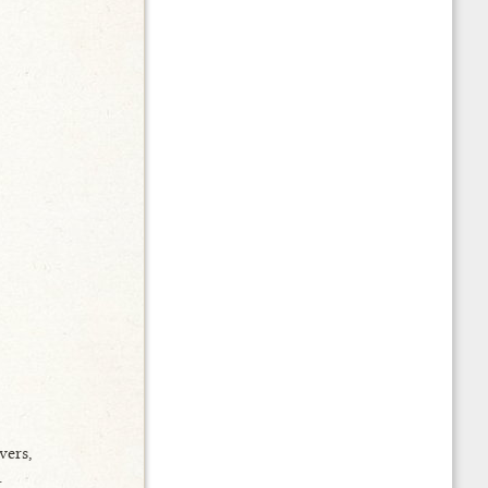
vers,
.