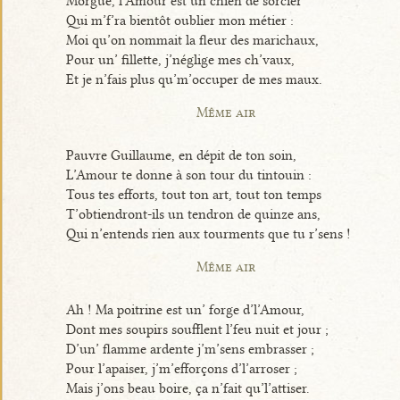
Morgué, l’Amour est un chien de sorcier
Qui m’f’ra bientôt oublier mon métier :
Moi qu’on nommait la fleur des marichaux,
Pour un’ fillette, j’néglige mes ch’vaux,
Et je n’fais plus qu’m’occuper de mes maux.
Même air
Pauvre Guillaume, en dépit de ton soin,
L’Amour te donne à son tour du tintouin :
Tous tes efforts, tout ton art, tout ton temps
T’obtiendront-ils un tendron de quinze ans,
Qui n’entends rien aux tourments que tu r’sens !
Même air
Ah ! Ma poitrine est un’ forge d’l’Amour,
Dont mes soupirs soufflent l’feu nuit et jour ;
D’un’ flamme ardente j’m’sens embrasser ;
Pour l’apaiser, j’m’efforçons d’l’arroser ;
Mais j’ons beau boire, ça n’fait qu’l’attiser.