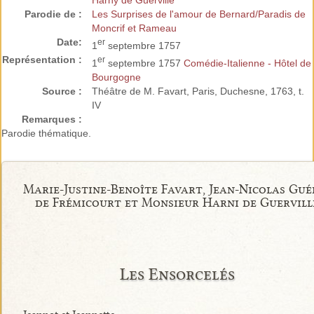
Harny de Guerville
Parodie de :
Les Surprises de l'amour de Bernard/Paradis de
Moncrif et Rameau
Date:
er
1
septembre 1757
Représentation :
er
1
septembre 1757
Comédie-Italienne - Hôtel de
Bourgogne
Source :
Théâtre de M. Favart, Paris, Duchesne, 1763, t.
IV
Remarques :
Parodie thématique.
Marie-Justine-Benoîte Favart, Jean-Nicolas Gué
de Frémicourt et Monsieur Harni de Guervill
Les Ensorcelés