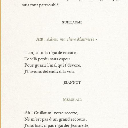
suis tout partroublé.
guillaume
Air :
Adieu, ma chère Maîtresse
Tian, si tu la r’garde encore,
Te v’là perdu sans espoir.
Pour guarir l’mal qui t’dévore,
J’t’avions défendu d’la voir.
jeannot
Même air
Ah ! Guillaum’ votre recette,
Ne m’est pas d’un grand secours :
J’ons biau n’pas r’garder Jeannette,