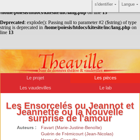
s'identifier
Langue
Warning
: Undefined array key "HTTP_ACCEPT_LANGUAGE" in
/home/poiesis/htdocs/kitesite/inc/lang.php
on line
13
Deprecated
: explode(): Passing null to parameter #2 ($string) of type
string is deprecated in
/home/poiesis/htdocs/kitesite/inc/lang.php
on
line
13
Le projet
Les pièces
Les vaudevilles
Le lab
Les Ensorcelés ou Jeannot et
Jeannette ou la Nouvelle
surprise de l'amour
Auteurs :
Favart (Marie-Justine-Benoîte)
Guérin de Frémicourt (Jean-Nicolas)