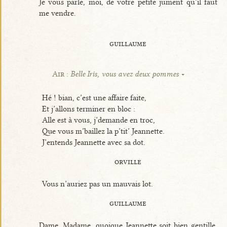
Je vous parle, moi, de votre petite jument qu’il faut
me vendre.
guillaume
Air :
Belle Iris, vous avez deux pommes
Hé ! bian, c’est une affaire faite,
Et j’allons terminer en bloc :
Alle est à vous, j’demande en troc,
Que vous m’baillez la p’tit’ Jeannette.
J’entends Jeannette avec sa dot.
orville
Vous n’auriez pas un mauvais lot.
guillaume
Dame, Madame, quoique Jeannette soit bien gentille,