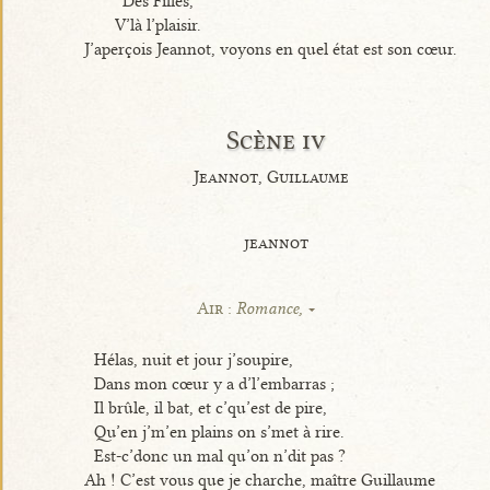
Des Filles,
V’là l’plaisir.
J’aperçois Jeannot, voyons en quel état est son cœur.
Scène iv
Jeannot, Guillaume
jeannot
Air :
Romance,
Hélas, nuit et jour j’soupire,
Dans mon cœur y a d’l’embarras ;
Il brûle, il bat, et c’qu’est de pire,
Qu’en j’m’en plains on s’met à rire.
Est-c’donc un mal qu’on n’dit pas ?
Ah ! C’est vous que je charche, maître Guillaume