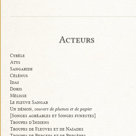
Acteurs
Cybèle
Atys
Sangaride
Célénus
Idas
Doris
Mélisse
Le fleuve Sangar
Un démon,
couvert de plumes et de papier
[Songes agréables et Songes funestes]
Troupes d’Indiens
Troupes de Fleuves et de Naïades
Troupes de Bergers et de Bergères