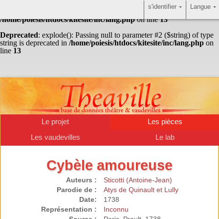
s'identifier
Langue
Warning
: Undefined array key "HTTP_ACCEPT_LANGUAGE" in
/home/poiesis/htdocs/kitesite/inc/lang.php
on line
13
Deprecated
: explode(): Passing null to parameter #2 ($string) of type
string is deprecated in
/home/poiesis/htdocs/kitesite/inc/lang.php
on
line
13
Le projet
Les pièces
Les vaudevilles
Le lab
Cybèle amoureuse
Auteurs :
Sticotti (Antoine-Jean)
Parodie de :
Atys de Quinault et Lully
Date:
1738
Représentation :
Inconnu