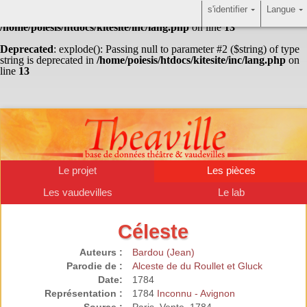
s'identifier
Langue
Warning
: Undefined array key "HTTP_ACCEPT_LANGUAGE" in
/home/poiesis/htdocs/kitesite/inc/lang.php
on line
13
Deprecated
: explode(): Passing null to parameter #2 ($string) of type
string is deprecated in
/home/poiesis/htdocs/kitesite/inc/lang.php
on
line
13
Le projet
Les pièces
Les vaudevilles
Le lab
Céleste
Auteurs :
Bardou (Jean)
Parodie de :
Alceste de du Roullet et Gluck
Date:
1784
Représentation :
1784
Inconnu - Avignon