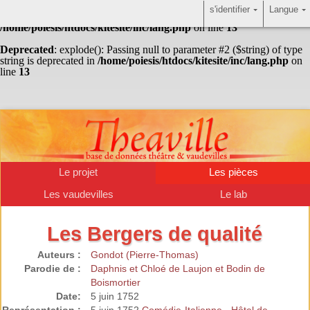
s'identifier
Langue
Warning
: Undefined array key "HTTP_ACCEPT_LANGUAGE" in
/home/poiesis/htdocs/kitesite/inc/lang.php
on line
13
Deprecated
: explode(): Passing null to parameter #2 ($string) of type
string is deprecated in
/home/poiesis/htdocs/kitesite/inc/lang.php
on
line
13
Le projet
Les pièces
Les vaudevilles
Le lab
Les Bergers de qualité
Auteurs :
Gondot (Pierre-Thomas)
Parodie de :
Daphnis et Chloé de Laujon et Bodin de
Boismortier
Date:
5 juin 1752