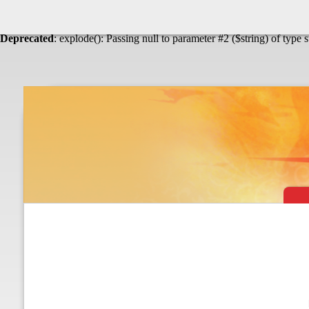
Warning
: Undefined array key "HTTP_ACCEPT_LANGUAGE" in
Théâtre & vaudevilles
Deprecated
: explode(): Passing null to parameter #2 ($string) of type 