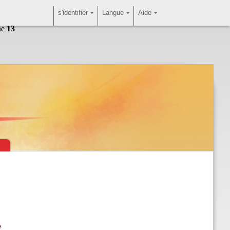
s'identifier
Langue
Aide
ne
13
e