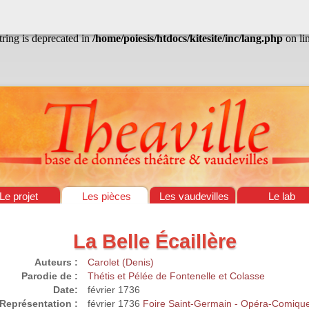
/home/poiesis/htdocs/kitesite/inc/lang.php
on line
13
string is deprecated in
/home/poiesis/htdocs/kitesite/inc/lang.php
on li
Le projet
Les pièces
Les vaudevilles
Le lab
La Belle Écaillère
Auteurs :
Carolet (Denis)
Parodie de :
Thétis et Pélée de Fontenelle et Colasse
Date:
février 1736
Représentation :
février 1736
Foire Saint-Germain - Opéra-Comiqu