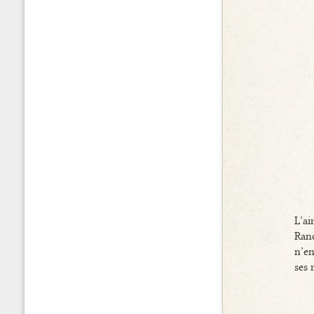
L’a
Ranc
n’en
ses 