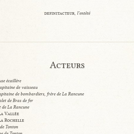
definitacteur,
l’entêté
Acteurs
se écaillère
apitaine de vaisseau
apitaine de bombardiers, frère de La Rancune
alet de Bras de fer
t de La Rancune
La Vallée
La Rochelle
 de Tonton
ne de Tonton