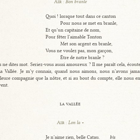
Air :
Bon branle
Quoi ! lorsque tout dans ce canton
Pour nous se met en branle,
Et qu’un capitaine de nom,
Pour fêter l’aimable Tonton
Met son argent en branle,
Vous ne voulez pas, mon garçon,
Être de notre branle ?
 ne dites mot. Seriez-vous aussi amoureux ? Il me paraît cela, écout
La Vallée. Je m’y connais, quand nous aimons, nous n’avons jama
leure compagnie que la nôtre, et si au bout du compte, elle nous e
ent.
la vallée
Air :
Lon la
Je n’aime rien, belle Catau.
bis