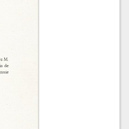
ez M.
is de
nnuie