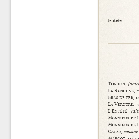
lentete
Tonton,
fameu
La Rancune,
c
Bras de fer,
c
La Verdure,
v
L’Entêté,
vale
Monsieur de 
Monsieur de 
Catau,
cousine
Margot,
cousi