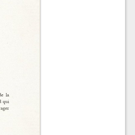
de la
d qui
rager