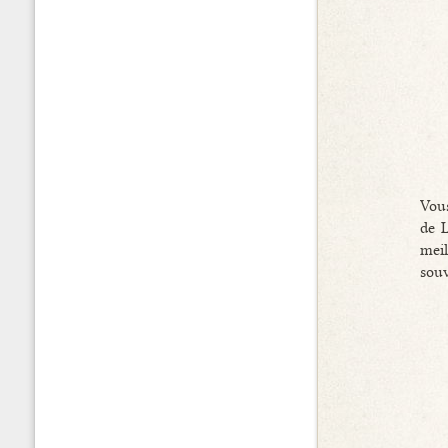
Vous
de 
meil
souv