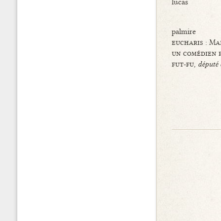
lucas
palmire
eucharis : Ma
un comédien 
fut-fu,
député 