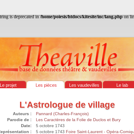
/home/poiesis/htdocs/kitesite/inc/lang.php
on line
13
string is deprecated in
/home/poiesis/htdocs/kitesite/inc/lang.php
on li
Le projet
Les pièces
Les vaudevilles
Le lab
L'Astrologue de village
Auteurs :
Pannard (Charles-François)
Parodie de :
Les Caractères de la Folie de Duclos et Bury
Date:
5 octobre 1743
eprésentation :
5 octobre 1743
Foire Saint-Laurent - Opéra-Comiq