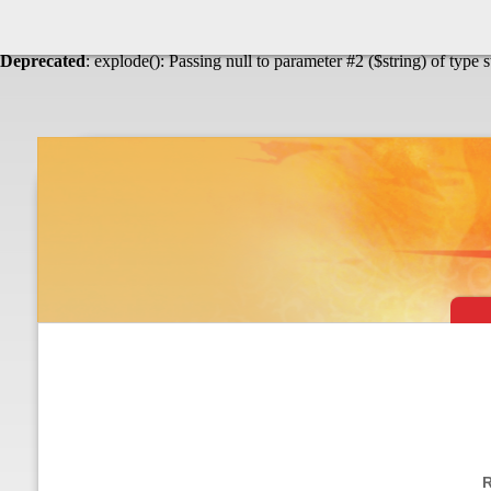
Warning
: Undefined array key "HTTP_ACCEPT_LANGUAGE" in
Théâtre & vaudevilles
Deprecated
: explode(): Passing null to parameter #2 ($string) of type 
R