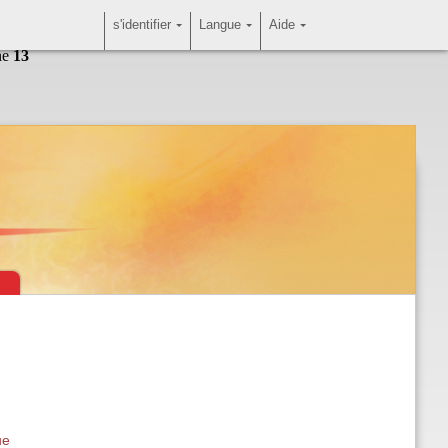
s'identifier
Langue
Aide
ne
13
ue