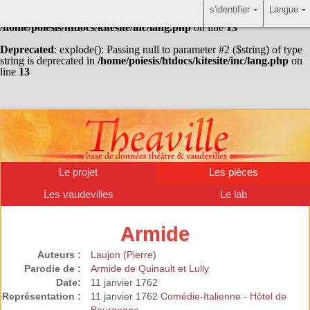
s'identifier
Langue
Warning
: Undefined array key "HTTP_ACCEPT_LANGUAGE" in
/home/poiesis/htdocs/kitesite/inc/lang.php
on line
13
Deprecated
: explode(): Passing null to parameter #2 ($string) of type
string is deprecated in
/home/poiesis/htdocs/kitesite/inc/lang.php
on
line
13
Le projet
Les pièces
Les vaudevilles
Le lab
Armide
Auteurs :
Laujon (Pierre)
Parodie de :
Armide de Quinault et Lully
Date:
11 janvier 1762
Représentation :
11 janvier 1762
Comédie-Italienne - Hôtel de