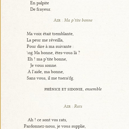
En palpite
De frayeur.
Air :
Ma p’tite bonne
Ma voix était tremblante,
La peur me réveilla,
Pour dire à ma suivante :
\og Ma bonne, êtes-vous là ?
Eh ! ma p’tite bonne,
Je vous sonne.
À l’aide, ma bonne,
Sans vous, il me tuera\fg.
phénice et sidonie,
ensemble
Air :
Rats
Ah ! ce sont vos rats,
Pardonnez-nous, je vous supplie,