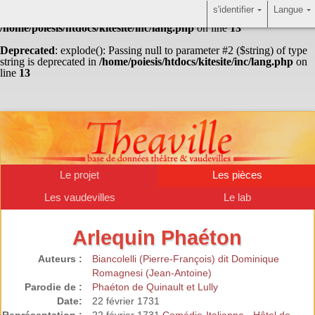
s'identifier
Langue
Warning
: Undefined array key "HTTP_ACCEPT_LANGUAGE" in
/home/poiesis/htdocs/kitesite/inc/lang.php
on line
13
Deprecated
: explode(): Passing null to parameter #2 ($string) of type
string is deprecated in
/home/poiesis/htdocs/kitesite/inc/lang.php
on
line
13
Le projet
Les pièces
Les vaudevilles
Le lab
Arlequin Phaéton
Auteurs :
Biancolelli (Pierre-François) dit Dominique
Romagnesi (Jean-Antoine)
Parodie de :
Phaéton de Quinault et Lully
Date:
22 février 1731