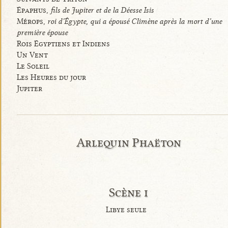
Épaphus,
fils de Jupiter et de la Déesse Isis
Mérops,
roi d’Égypte, qui a épousé Climène après la mort d’une
première épouse
Rois Égyptiens et Indiens
Un Vent
Le Soleil
Les Heures du jour
Jupiter
Arlequin Phaëton
Scène i
Libye seule