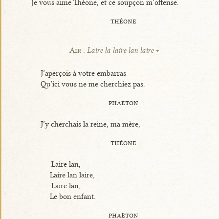
Je vous aime Théone, et ce soupçon m’offense.
théone
Air :
Laire la laire lan laire
J’aperçois à votre embarras
Qu’ici vous ne me cherchiez pas.
phaëton
J’y cherchais la reine, ma mère,
théone
Laire lan,
Laire lan laire,
Laire lan,
Le bon enfant.
phaëton