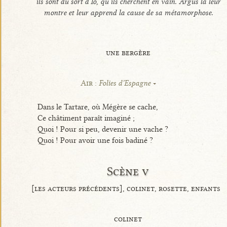
ils sont du sort d’Io, qu’ils cherchent en vain. Argus la leur
montre et leur apprend la cause de sa métamorphose.
une bergère
Air :
Folies d’Espagne
Dans le Tartare, où Mégère se cache,
Ce châtiment paraît imaginé ;
Quoi ! Pour si peu, devenir une vache ?
Quoi ! Pour avoir une fois badiné ?
Scène v
[les acteurs précédents], colinet, rosette, enfants
colinet