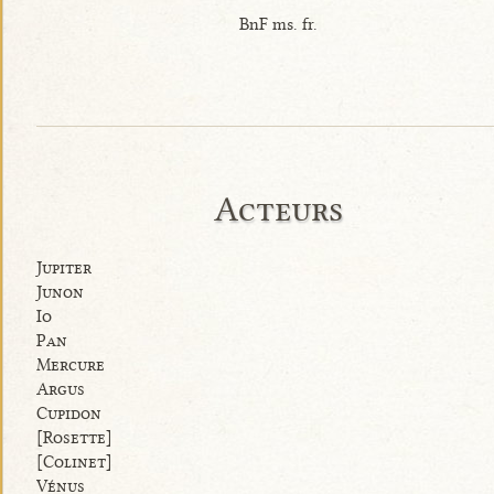
BnF ms. fr.
Acteurs
Jupiter
Junon
Io
Pan
Mercure
Argus
Cupidon
[Rosette]
[Colinet]
Vénus