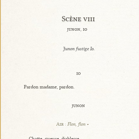
Scène viii
junon, io
Junon fustige Io.
io
Pardon madame, pardon.
junon
Air :
Flon, flon
Chatte, gueuse, diablesse,