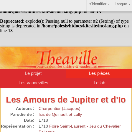
s'identifier
Langue
Warning
: Undefined array key "HTTP_ACCEPT_LANGUAGE" in
/home/poiesis/htdocs/kitesite/inc/lang.php
on line
13
Deprecated
: explode(): Passing null to parameter #2 ($string) of type
string is deprecated in
/home/poiesis/htdocs/kitesite/inc/lang.php
on
line
13
Le projet
Les pièces
Les vaudevilles
Le lab
Les Amours de Jupiter et d'Io
Auteurs :
Charpentier (Jacques)
Parodie de :
Isis de Quinault et Lully
Date:
1718
Représentation :
1718
Foire Saint-Laurent - Jeu du Chevalier