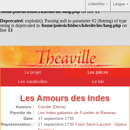
s'identifier
Langue
Warning
: Undefined array key "HTTP_ACCEPT_LANGUAGE" in
/home/poiesis/htdocs/kitesite/inc/lang.php
on line
13
Deprecated
: explode(): Passing null to parameter #2 ($string) of type
string is deprecated in
/home/poiesis/htdocs/kitesite/inc/lang.php
on
line
13
Le projet
Les pièces
Les vaudevilles
Le lab
Les Amours des Indes
Auteurs :
Carolet (Denis)
Parodie de :
Les Indes galantes de Fuzelier et Rameau
Date:
17 septembre 1735
Représentation :
17 septembre 1735
Foire Saint-Laurent - Opéra-