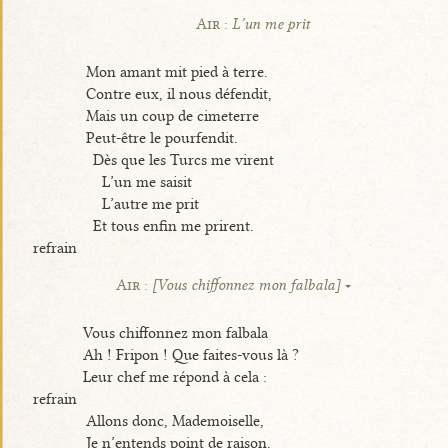
Air :
L’un me prit
Mon amant mit pied à terre.
Contre eux, il nous défendit,
Mais un coup de cimeterre
Peut-être le pourfendit.
Dès que les Turcs me virent
L’un me saisit
L’autre me prit
Et tous enfin me prirent.
refrain
Air :
[Vous chiffonnez mon falbala]
Vous chiffonnez mon falbala
Ah ! Fripon ! Que faites-vous là ?
Leur chef me répond à cela :
refrain
Allons donc, Mademoiselle,
Je n’entends point de raison.