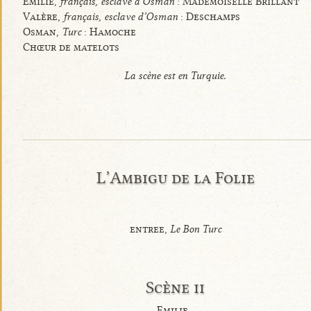
Émilie,
français, esclave d’Osman
: Mademoiselle Brillant
Valère,
français, esclave d’Osman
: Deschamps
Osman,
Turc
: Hamoche
Chœur de matelots
La scène est en Turquie.
L’Ambigu de la Folie
entree,
Le Bon Turc
Scène ii
Emilie