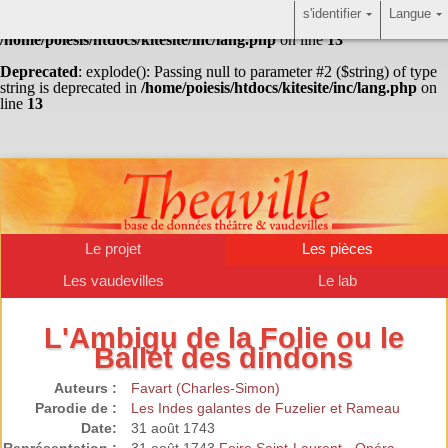
s'identifier
Langue
Warning
: Undefined array key "HTTP_ACCEPT_LANGUAGE" in
/home/poiesis/htdocs/kitesite/inc/lang.php
on line
13
Deprecated
: explode(): Passing null to parameter #2 ($string) of type
string is deprecated in
/home/poiesis/htdocs/kitesite/inc/lang.php
on
line
13
Le projet
Les pièces
Les vaudevilles
Le lab
L'Ambigu de la Folie ou le
Ballet des dindons
Auteurs :
Favart (Charles-Simon)
Parodie de :
Les Indes galantes de Fuzelier et Rameau
Date:
31 août 1743