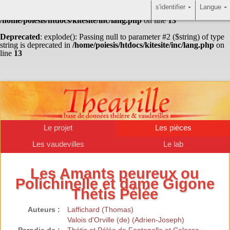
s'identifier
Langue
Warning
: Undefined array key "HTTP_ACCEPT_LANGUAGE" in
/home/poiesis/htdocs/kitesite/inc/lang.php
on line
13
Deprecated
: explode(): Passing null to parameter #2 ($string) of type
string is deprecated in
/home/poiesis/htdocs/kitesite/inc/lang.php
on
line
13
Le projet
Les pièces
Les vaudevilles
Le lab
Les Amants peureux ou
Polichinelle et dame Gigone
Thétis Pélée
Auteurs :
Laffichard (Thomas)
Valois d'Orville (de) (Adrien-Joseph)