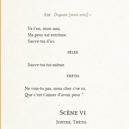
Air :
Dupont [mon ami]
Va t’en, mon ami,
Ma peur est extrême.
Sauve-toi d’ici.
pélée
Sauve-toi toi-même.
thétis
Ne vois-tu pas, mon cher c\œ ur,
Que c’est t’aimer d’avoir peur ?
Scène vi
Jupiter, Thétis