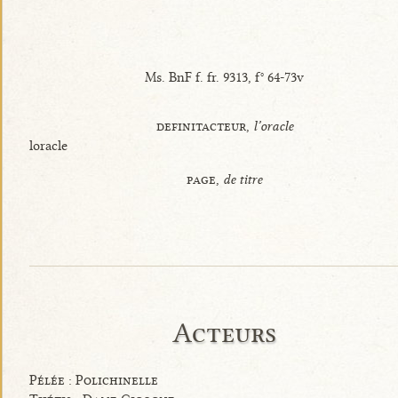
Ms. BnF f. fr. 9313, f° 64-73v
definitacteur,
l’oracle
loracle
page,
de titre
Acteurs
Pélée : Polichinelle