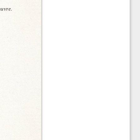
uvre.