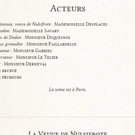
Acteurs
sseuse, veuve de Nulsifrote
: Mademoiselle Desplaces
Dodon
: Mademoiselle Savary
x de Dodon
: Monsieur Duquesnol
ux grenadier
: Monsieur Paillardelle
ruteur
: Monsieur Gabriel
cruteur
: Monsieur Le Telier
r
: Monsieur Derneval
e recrue
e pêcheurs
La scène est à Paris.
La Veuve de Nulsifrote