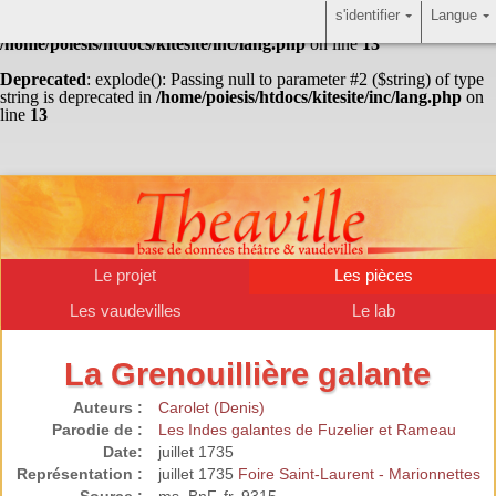
s'identifier
Langue
Warning
: Undefined array key "HTTP_ACCEPT_LANGUAGE" in
/home/poiesis/htdocs/kitesite/inc/lang.php
on line
13
Deprecated
: explode(): Passing null to parameter #2 ($string) of type
string is deprecated in
/home/poiesis/htdocs/kitesite/inc/lang.php
on
line
13
Le projet
Les pièces
Les vaudevilles
Le lab
La Grenouillière galante
Auteurs :
Carolet (Denis)
Parodie de :
Les Indes galantes de Fuzelier et Rameau
Date:
juillet 1735
Représentation :
juillet 1735
Foire Saint-Laurent - Marionnettes