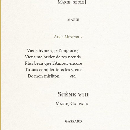
Marie [seule]
marie
Air :
Mirliton
Viens hymen, je t’implore ;
Viens me brider de tes nœuds.
Plus beau que l’Amour encore
Tu sais combler tous les vœux
De mon mirliton
etc.
Scène viii
Marie, Garpard
gaspard