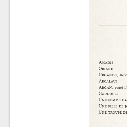
Amadis
Oriane
Urgande,
suiv
Arcalaus
Argan,
valet 
Goudouli
Une femme g
Une fille de j
Une troupe d