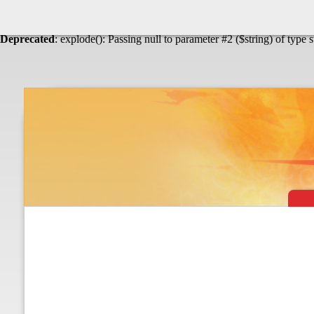
Warning
: Undefined array key "HTTP_ACCEPT_LANGUAGE" in
Théâtre & vaudevilles
Deprecated
: explode(): Passing null to parameter #2 ($string) of type 