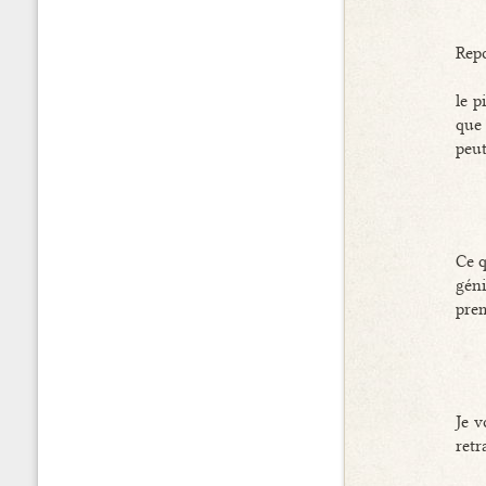
Repo
le p
que 
peut
Ce q
gén
prem
Je v
ret