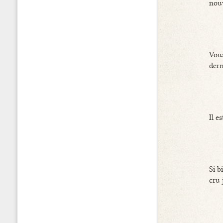
nouv
Vous
dern
Il e
Si b
cru 