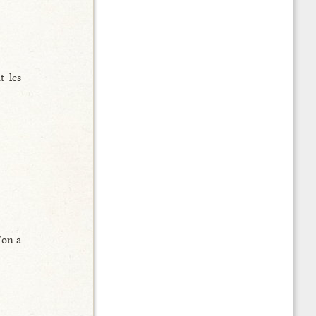
t les
’on a