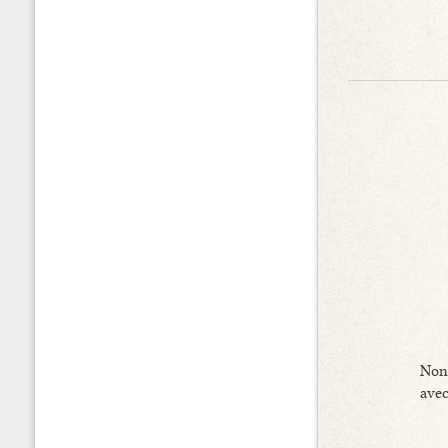
Non,
avec