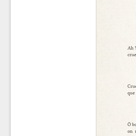
Ah !
crue
Crue
que 
Ô bo
on m