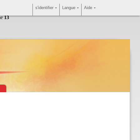
s'identifier
Langue
Aide
ne
13