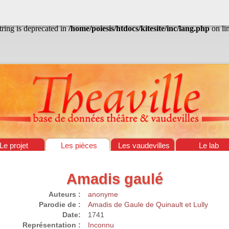
/home/poiesis/htdocs/kitesite/inc/lang.php
on line
13
string is deprecated in
/home/poiesis/htdocs/kitesite/inc/lang.php
on li
Le projet
Les pièces
Les vaudevilles
Le lab
Amadis gaulé
Auteurs :
anonyme
Parodie de :
Amadis de Gaule de Quinault et Lully
Date:
1741
Représentation :
Inconnu