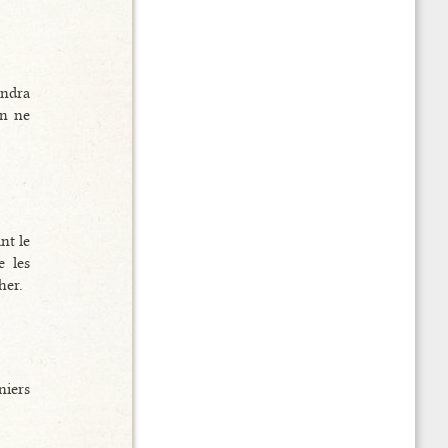
endra
on ne
nt le
e les
her.
niers