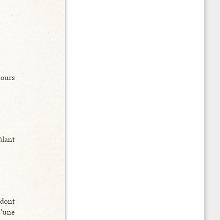
jours
ûlant
 dont
d’une