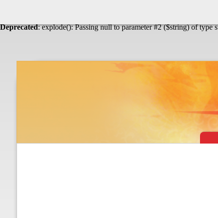
Warning
: Undefined array key "HTTP_ACCEPT_LANGUAGE" in
Théâtre & vaudevilles
Deprecated
: explode(): Passing null to parameter #2 ($string) of type 