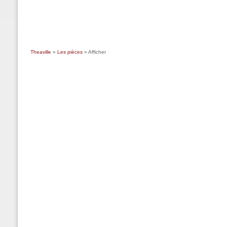
Theaville
»
Les pièces
» Afficher