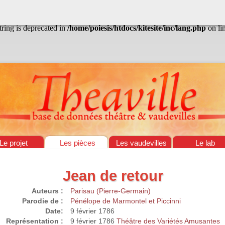
/home/poiesis/htdocs/kitesite/inc/lang.php
on line
13
string is deprecated in
/home/poiesis/htdocs/kitesite/inc/lang.php
on li
Le projet
Les pièces
Les vaudevilles
Le lab
Jean de retour
Auteurs :
Parisau (Pierre-Germain)
Parodie de :
Pénélope de Marmontel et Piccinni
Date:
9 février 1786
Représentation :
9 février 1786
Théâtre des Variétés Amusantes