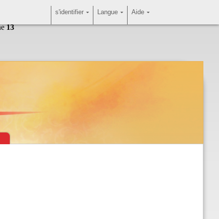
s'identifier
Langue
Aide
ne
13