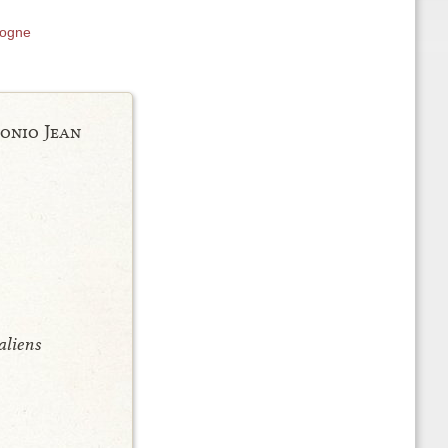
gogne
onio Jean
aliens