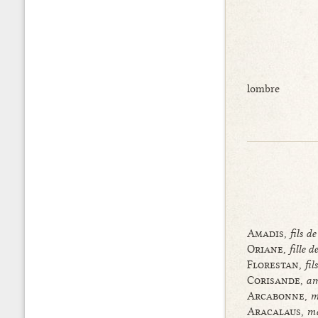
lombre
Amadis,
fils d
Oriane,
fille 
Florestan,
fil
Corisande,
am
Arcabonne,
m
Aracalaus,
ma