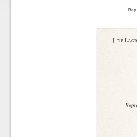
Repr
J. de La
Repré