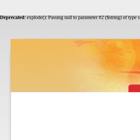
Warning
: Undefined array key "HTTP_ACCEPT_LANGUAGE" in
Théâtre & vaudevilles
Deprecated
: explode(): Passing null to parameter #2 ($string) of type 