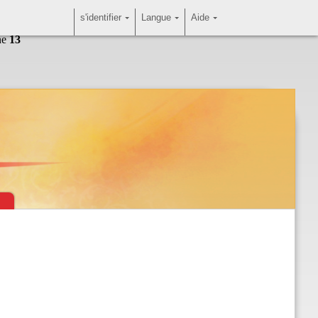
s'identifier
Langue
Aide
ne
13