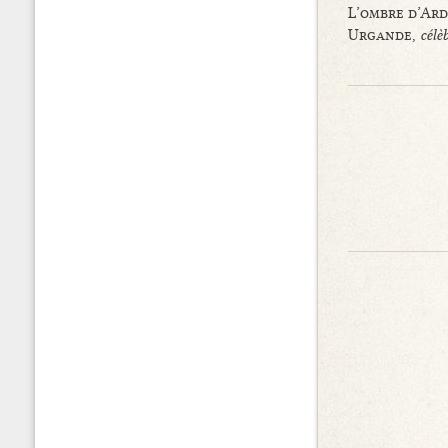
L’ombre d’Ard
Urgande,
célè