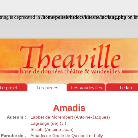
/home/poiesis/htdocs/kitesite/inc/lang.php
on line
13
string is deprecated in
/home/poiesis/htdocs/kitesite/inc/lang.php
on li
Le projet
Les pièces
Les vaudevilles
Le lab
Amadis
Auteurs :
Labbet de Morembert (Antoine-Jacques)
Lagrange (de) (J.)
Sticotti (Antoine-Jean)
Parodie de :
Amadis de Gaule de Quinault et Lully