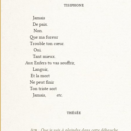
tisiphone
Jamais
De paix.
Non.
Que ma fureur
Trouble ton cœur.
Oui.
Tant mieux.
Aux Enfers tu vas souffrir,
Languir,
Et la mort
Ne peut finir
Ton triste sort
Jamais,
etc.
thésée
Air :
Que je suis à plaindre dans cette débauche