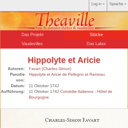
Log in
Sprache
Das Projekt
Stücke
Vaudevilles
Das Labor
Hippolyte et Aricie
Autoren:
Favart (Charles-Simon)
Parodie
Hippolyte et Aricie de Pellegrin et Rameau
von:
Datum:
11 Oktober 1742
Aufführung:
11 Oktober 1742
Comédie-Italienne - Hôtel de
Bourgogne
Charles-Simon Favart