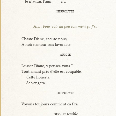
Je n’aurai, l’ami
etc.
hippolyte
Air :
Pour voir un peu comment ça f’ra
Chaste Diane, écoute-nous,
À notre amour sois favorable.
aricie
Laissez Diane, y pensez-vous ?
Tout amant près d’elle est coupable.
Cette honesta
Se vengera.
hippolyte
Voyons toujours comment ça f’ra.
duo,
ensemble