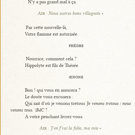
N’y a pas grand mal à ça.
Air :
Nous autres bons villageois
Par cette nouvelle-là,
Votre flamme est autorisée.
phèdre
Nourrice, comment cela ?
Hippolyte est fils de Thésée.
œnone
Bon ! qui vous en assurera ?
Le doute vous excusera :
Qui sait d’où je venons tretous
Je venons tretous : nous
venons tous. \BdC
?
À votre penchant livrez-vous.
Air :
J’en f’rai la folie, ma mie