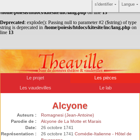
s'identifier
Langue
Warning
: Undefined array key "HTTP_ACCEPT_LANGUAGE" in
/home/poiesis/htdocs/kitesite/inc/lang.php
on line
13
Deprecated
: explode(): Passing null to parameter #2 ($string) of type
string is deprecated in
/home/poiesis/htdocs/kitesite/inc/lang.php
on
line
13
Le projet
Les pièces
Les vaudevilles
Le lab
Alcyone
Auteurs :
Romagnesi (Jean-Antoine)
Parodie de :
Alcyone de La Motte et Marais
Date:
26 octobre 1741
Représentation :
26 octobre 1741
Comédie-Italienne - Hôtel de