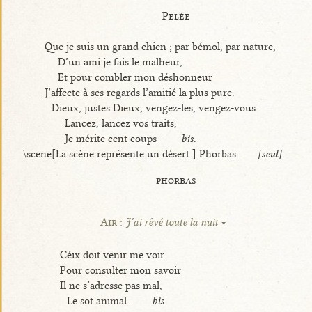
Pelée
Que je suis un grand chien ; par bémol, par nature,
D’un ami je fais le malheur,
Et pour combler mon déshonneur
J’affecte à ses regards l’amitié la plus pure.
Dieux, justes Dieux, vengez-les, vengez-vous.
Lancez, lancez vos traits,
Je mérite cent coups
bis
.
\scene[La scène représente un désert.] Phorbas
[seul]
phorbas
Air :
J’ai rêvé toute la nuit
Céix doit venir me voir.
Pour consulter mon savoir
Il ne s’adresse pas mal,
Le sot animal.
bis