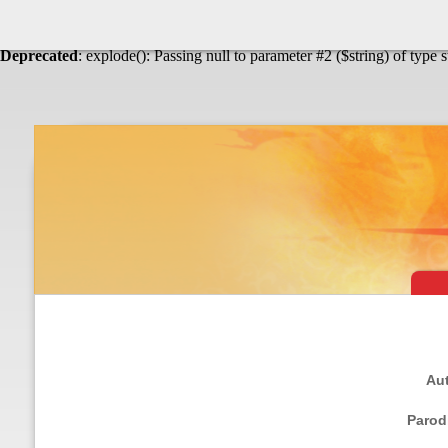
Warning
: Undefined array key "HTTP_ACCEPT_LANGUAGE" in
Théâtre & vaudevilles
Deprecated
: explode(): Passing null to parameter #2 ($string) of type 
Aut
Parod