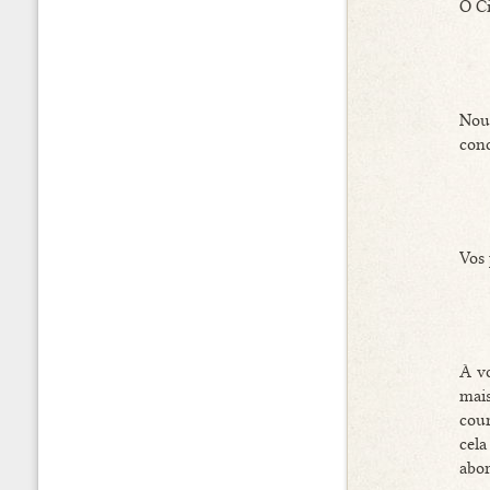
Ô Ci
Nous
conc
Vos 
À vo
mai
cou
cela
abor