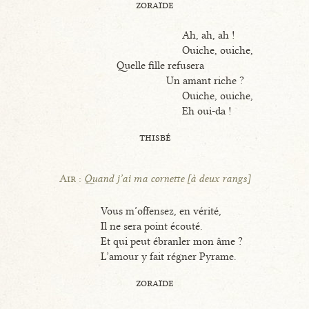
zoraïde
Ah, ah, ah !
Ouiche, ouiche,
Quelle fille refusera
Un amant riche ?
Ouiche, ouiche,
Eh oui-da !
thisbé
Air :
Quand j’ai ma cornette [à deux rangs]
Vous m’offensez, en vérité,
Il ne sera point écouté.
Et qui peut ébranler mon âme ?
L’amour y fait régner Pyrame.
zoraïde