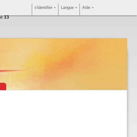
s'identifier
Langue
Aide
ne
13