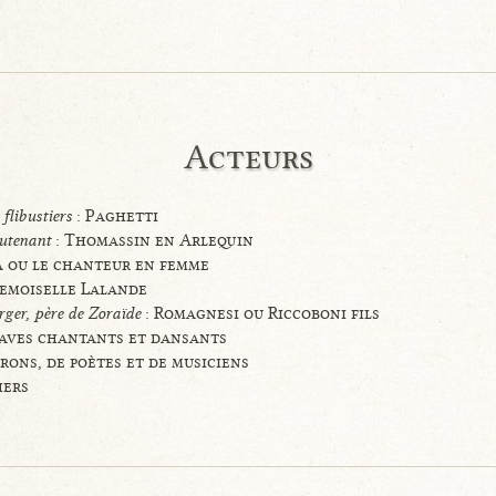
Acteurs
 flibustiers
: Paghetti
eutenant
: Thomassin en Arlequin
ia ou le chanteur en femme
demoiselle Lalande
rger, père de Zoraïde
: Romagnesi ou Riccoboni fils
laves chantants et dansants
rons, de poètes et de musiciens
hers