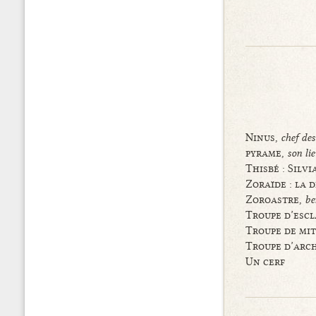
Ninus,
chef des
pyrame,
son li
Thisbé : Silv
Zoraïde : la 
Zoroastre,
be
Troupe d’esc
Troupe de mit
Troupe d’arc
Un cerf