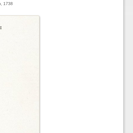
n, 1738
i