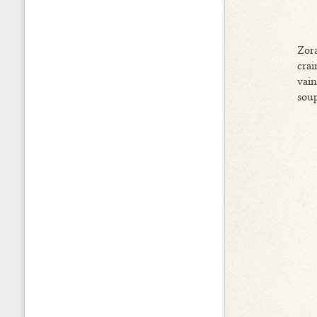
Zora
crai
vain
soupi