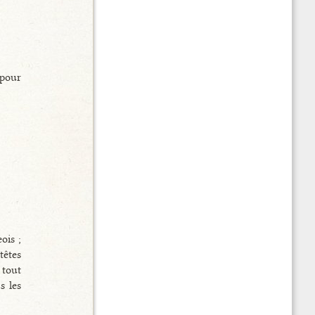
 pour
ois ;
têtes
 tout
s les