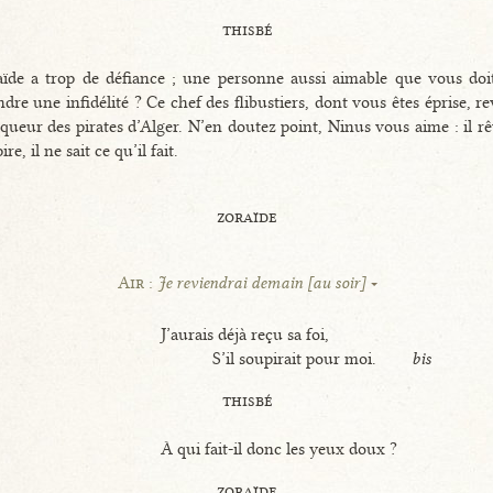
thisbé
ïde a trop de défiance ; une personne aussi aimable que vous doit
ndre une infidélité ? Ce chef des flibustiers, dont vous êtes éprise, re
queur des pirates d’Alger. N’en doutez point, Ninus vous aime : il rêv
re, il ne sait ce qu’il fait.
zoraïde
Air :
Je reviendrai demain [au soir]
J’aurais déjà reçu sa foi,
S’il soupirait pour moi.
bis
thisbé
À qui fait-il donc les yeux doux ?
zoraïde