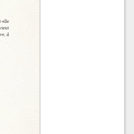
-elle
vient
e, il