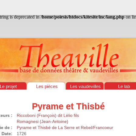
/home/poiesis/htdocs/kitesite/inc/lang.php
on line
13
string is deprecated in
/home/poiesis/htdocs/kitesite/inc/lang.php
on li
Le projet
Les pièces
Les vaudevilles
Le lab
Pyrame et Thisbé
eurs :
Riccoboni (François) dit Lélio fils
Romagnesi (Jean-Antoine)
ie de :
Pyrame et Thisbé de La Serre et Rebel/Francoeur
Date:
1726